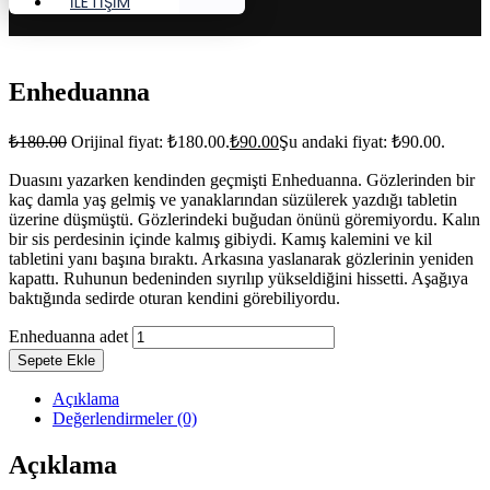
İLETİŞİM
Enheduanna
₺
180.00
Orijinal fiyat: ₺180.00.
₺
90.00
Şu andaki fiyat: ₺90.00.
Duasını yazarken kendinden geçmişti Enheduanna. Gözlerinden bir
kaç damla yaş gelmiş ve yanaklarından süzülerek yazdığı tabletin
üzerine düşmüştü. Gözlerindeki buğudan önünü göremiyordu. Kalın
bir sis perdesinin içinde kalmış gibiydi. Kamış kalemini ve kil
tabletini yanı başına bıraktı. Arkasına yaslanarak gözlerinin yeniden
kapattı. Ruhunun bedeninden sıyrılıp yükseldiğini hissetti. Aşağıya
baktığında sedirde oturan kendini görebiliyordu.
Enheduanna adet
Sepete Ekle
Açıklama
Değerlendirmeler (0)
Açıklama