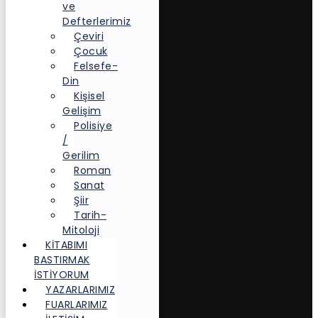
ve
Defterlerimiz
Çeviri
Çocuk
Felsefe-
Din
Kişisel
Gelişim
Polisiye
/
Gerilim
Roman
Sanat
Şiir
Tarih-
Mitoloji
KITABIMI
BASTIRMAK
İSTIYORUM
YAZARLARIMIZ
FUARLARIMIZ