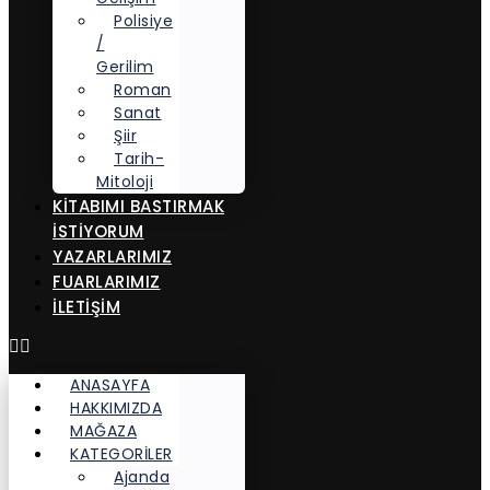
Polisiye
/
Gerilim
Roman
Sanat
Şiir
Tarih-
Mitoloji
KITABIMI BASTIRMAK
İSTIYORUM
YAZARLARIMIZ
FUARLARIMIZ
İLETİŞİM
ANASAYFA
HAKKIMIZDA
MAĞAZA
KATEGORİLER
Ajanda