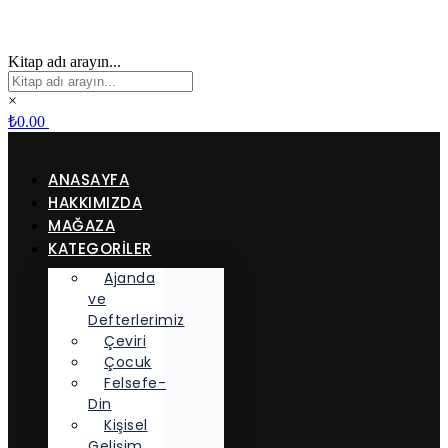
Kitap adı arayın...
×
₺
0.00
ANASAYFA
HAKKIMIZDA
MAĞAZA
KATEGORİLER
Ajanda
ve
Defterlerimiz
Çeviri
Çocuk
Felsefe-
Din
Kişisel
Gelişim