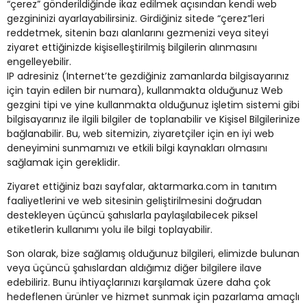
“çerez” gönderildiğinde ikaz edilmek açısından kendi web
gezgininizi ayarlayabilirsiniz. Girdiğiniz sitede “çerez”leri
reddetmek, sitenin bazı alanlarını gezmenizi veya siteyi
ziyaret ettiğinizde kişiselleştirilmiş bilgilerin alınmasını
engelleyebilir.
IP adresiniz (Internet’te gezdiğiniz zamanlarda bilgisayarınız
için tayin edilen bir numara), kullanmakta olduğunuz Web
gezgini tipi ve yine kullanmakta olduğunuz işletim sistemi gibi
bilgisayarınız ile ilgili bilgiler de toplanabilir ve Kişisel Bilgilerinize
bağlanabilir. Bu, web sitemizin, ziyaretçiler için en iyi web
deneyimini sunmamızı ve etkili bilgi kaynakları olmasını
sağlamak için gereklidir.
Ziyaret ettiğiniz bazı sayfalar, aktarmarka.com in tanıtım
faaliyetlerini ve web sitesinin geliştirilmesini doğrudan
destekleyen üçüncü şahıslarla paylaşılabilecek piksel
etiketlerin kullanımı yolu ile bilgi toplayabilir.
Son olarak, bize sağlamış olduğunuz bilgileri, elimizde bulunan
veya üçüncü şahıslardan aldığımız diğer bilgilere ilave
edebiliriz. Bunu ihtiyaçlarınızı karşılamak üzere daha çok
hedeflenen ürünler ve hizmet sunmak için pazarlama amaçlı