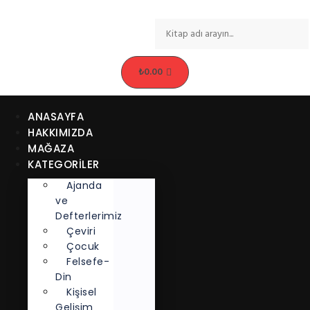
₺
0.00
ANASAYFA
HAKKIMIZDA
MAĞAZA
KATEGORİLER
Ajanda
ve
Defterlerimiz
Çeviri
Çocuk
Felsefe-
Din
Kişisel
Gelişim