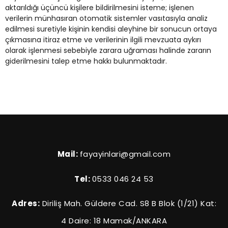
aktarıldığı üçüncü kişilere bildirilmesini isteme; işlenen
verilerin münhasıran otomatik sistemler vasıtasıyla analiz
edilmesi suretiyle kişinin kendisi aleyhine bir sonucun ortaya
çıkmasına itiraz etme ve verilerinin ilgili mevzuata aykırı
olarak işlenmesi sebebiyle zarara uğraması halinde zararın
giderilmesini talep etme hakkı bulunmaktadır.
Mail:
fayayinlari@gmail.com
Tel:
0533 046 24 53
Adres:
Diriliş Mah. Güldere Cad. S8 B Blok (1/21) Kat:
4 Daire: 18 Mamak/ANKARA