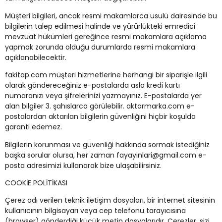
Müşteri bilgileri, ancak resmi makamlarca usulü dairesinde bu
bilgilerin talep edilmesi halinde ve yürürlükteki emredici
mevzuat hükümleri gereğince resmi makamlara açıklama
yapmak zorunda olduğu durumlarda resmi makamlara
açıklanabilecektir.
fakitap.com müşteri hizmetlerine herhangi bir siparişle ilgili
olarak göndereceğiniz e-postalarda asla kredi kartı
numaranızı veya şifrelerinizi yazmayınız. E-postalarda yer
alan bilgiler 3. şahıslarca görülebilir. aktarmarka.com e-
postalardan aktarılan bilgilerin güvenliğini hiçbir koşulda
garanti edemez.
Bilgilerin korunması ve güvenliği hakkında sormak istediğiniz
başka sorular olursa, her zaman fayayinlari@gmail.com e-
posta adresimizi kullanarak bize ulaşabilirsiniz.
COOKİE POLİTİKASI
Çerez adı verilen teknik iletişim dosyaları, bir internet sitesinin
kullanıcının bilgisayarı veya cep telefonu tarayıcısına
(browser) gönderdiği küçük metin dosyalarıdır. Çerezler, sizi