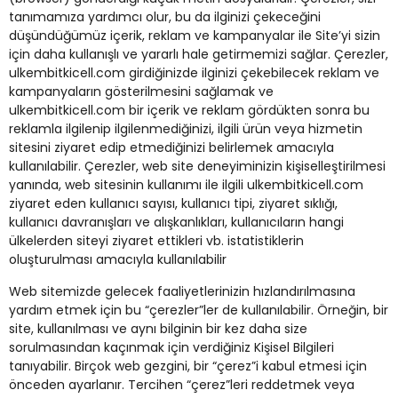
tanımamıza yardımcı olur, bu da ilginizi çekeceğini
düşündüğümüz içerik, reklam ve kampanyalar ile Site’yi sizin
için daha kullanışlı ve yararlı hale getirmemizi sağlar. Çerezler,
ulkembitkicell.com girdiğinizde ilginizi çekebilecek reklam ve
kampanyaların gösterilmesini sağlamak ve
ulkembitkicell.com bir içerik ve reklam gördükten sonra bu
reklamla ilgilenip ilgilenmediğinizi, ilgili ürün veya hizmetin
sitesini ziyaret edip etmediğinizi belirlemek amacıyla
kullanılabilir. Çerezler, web site deneyiminizin kişiselleştirilmesi
yanında, web sitesinin kullanımı ile ilgili ulkembitkicell.com
ziyaret eden kullanıcı sayısı, kullanıcı tipi, ziyaret sıklığı,
kullanıcı davranışları ve alışkanlıkları, kullanıcıların hangi
ülkelerden siteyi ziyaret ettikleri vb. istatistiklerin
oluşturulması amacıyla kullanılabilir
Web sitemizde gelecek faaliyetlerinizin hızlandırılmasına
yardım etmek için bu “çerezler”ler de kullanılabilir. Örneğin, bir
site, kullanılması ve aynı bilginin bir kez daha size
sorulmasından kaçınmak için verdiğiniz Kişisel Bilgileri
tanıyabilir. Birçok web gezgini, bir “çerez”i kabul etmesi için
önceden ayarlanır. Tercihen “çerez”leri reddetmek veya