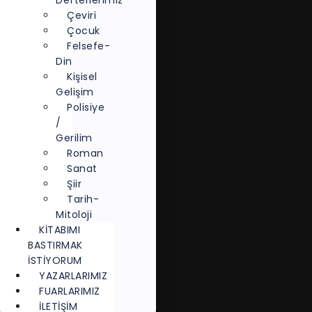
Defterlerimiz
Çeviri
Çocuk
Felsefe-
Din
Kişisel
Gelişim
Polisiye
/
Gerilim
Roman
Sanat
Şiir
Tarih-
Mitoloji
KITABIMI
BASTIRMAK
İSTIYORUM
YAZARLARIMIZ
FUARLARIMIZ
İLETİŞİM