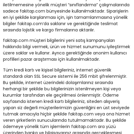
iletilmemesine yönelik müşteri “sınıflandırma” çalışmalarında
sadece fakitap.com bünyesinde kullanılmaktadır. Siparişlerin
en iyi şekilde karşılanması için, işin tamamlanmasına yönelik
bilgiler fakitap.com‘da saklanır ve gerektiğinde teslimat
sırasında lojistik ve kargo firmalarına aktarılır.
fakitap.com müşteri bilgilerini yeni satış kampanyaları
hakkında bilgi vermek, ürün ve hizmet sunumunu iyileştirmek
üzere saklar ve kullanır. Ayrıca gerektiğinde anonim kullanıcı
profilleri pazar araştırması için kullanılmaktadır.
Tüm kredi kartı ve kişisel bilgileriniz, internet güvenlik
standardı olan SSL Secure sistemi ile 256 mbit şifrelenmiştir.
Bu şekilde, internet üzerindeki dolaşımlarınız sırasında
herhangi bir şekilde bu bilgilerinizin istenilmeyen kişi veya
kurumlar tarafından ele geçirilmesi önlenmiştir. Ödeme
sayfasında istenen kredi kartı bilgileriniz, siteden alışveriş
yapan siz değerli müşterilerimizin güvenliğini en üst seviyede
tutmak amacıyla hiçbir şekilde fakitap.com veya ona hizmet
veren şirketlerin sunucularında tutulmamaktadır. Bu şekilde
ödemeye yönelik tüm işlemlerin fakitap.com ara yüzü
üzerinden banka ve bilgisayarınız arasında gerçekleşmesi