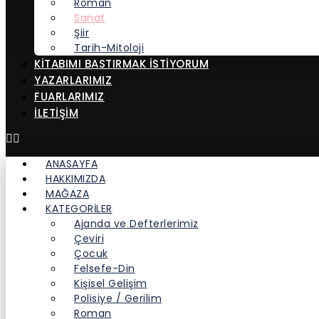
Roman
Sanat
Şiir
Tarih-Mitoloji
KITABIMI BASTIRMAK İSTIYORUM
YAZARLARIMIZ
FUARLARIMIZ
İLETİŞİM
ANASAYFA
HAKKIMIZDA
MAĞAZA
KATEGORİLER
Ajanda ve Defterlerimiz
Çeviri
Çocuk
Felsefe-Din
Kişisel Gelişim
Polisiye / Gerilim
Roman