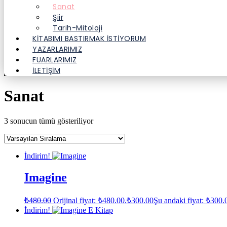
Sanat
Şiir
Tarih-Mitoloji
KITABIMI BASTIRMAK İSTIYORUM
YAZARLARIMIZ
FUARLARIMIZ
İLETİŞİM
Sanat
3 sonucun tümü gösteriliyor
İndirim!
Imagine
₺
480.00
Orijinal fiyat: ₺480.00.
₺
300.00
Şu andaki fiyat: ₺300.
İndirim!