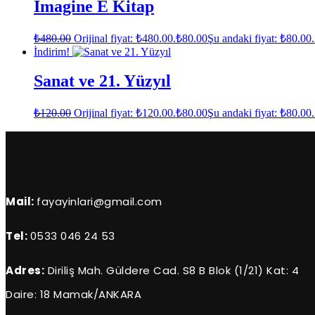
Imagine E Kitap
₺
480.00
Orijinal fiyat: ₺480.00.
₺
80.00
Şu andaki fiyat: ₺80.00.
İndirim!
Sanat ve 21. Yüzyıl
₺
120.00
Orijinal fiyat: ₺120.00.
₺
80.00
Şu andaki fiyat: ₺80.00.
Mail:
fayayinlari@gmail.com
Tel:
0533 046 24 53
Adres:
Diriliş Mah. Güldere Cad. S8 B Blok (1/21) Kat: 4
Daire: 18 Mamak/ANKARA