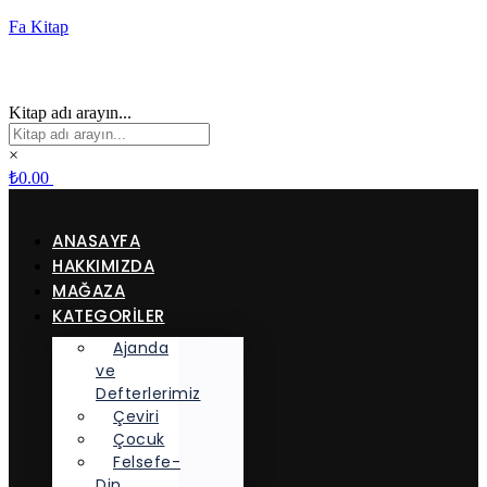
Fa Kitap
Kitap adı arayın...
×
₺
0.00
ANASAYFA
HAKKIMIZDA
MAĞAZA
KATEGORİLER
Ajanda
ve
Defterlerimiz
Çeviri
Çocuk
Felsefe-
Din