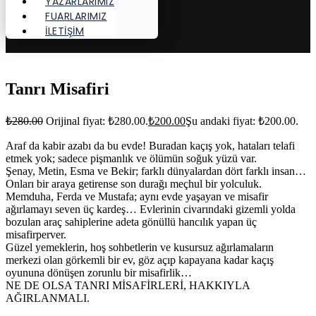
YAZARLARIMIZ
FUARLARIMIZ
İLETİŞİM
Tanrı Misafiri
₺
280.00
Orijinal fiyat: ₺280.00.
₺
200.00
Şu andaki fiyat: ₺200.00.
Araf da kabir azabı da bu evde! Buradan kaçış yok, hataları telafi
etmek yok; sadece pişmanlık ve ölümün soğuk yüzü var.
Şenay, Metin, Esma ve Bekir; farklı dünyalardan dört farklı insan…
Onları bir araya getirense son durağı meçhul bir yolculuk.
Memduha, Ferda ve Mustafa; aynı evde yaşayan ve misafir
ağırlamayı seven üç kardeş… Evlerinin civarındaki gizemli yolda
bozulan araç sahiplerine adeta gönüllü hancılık yapan üç
misafirperver.
Güzel yemeklerin, hoş sohbetlerin ve kusursuz ağırlamaların
merkezi olan görkemli bir ev, göz açıp kapayana kadar kaçış
oyununa dönüşen zorunlu bir misafirlik…
NE DE OLSA TANRI MİSAFİRLERİ, HAKKIYLA
AĞIRLANMALI.