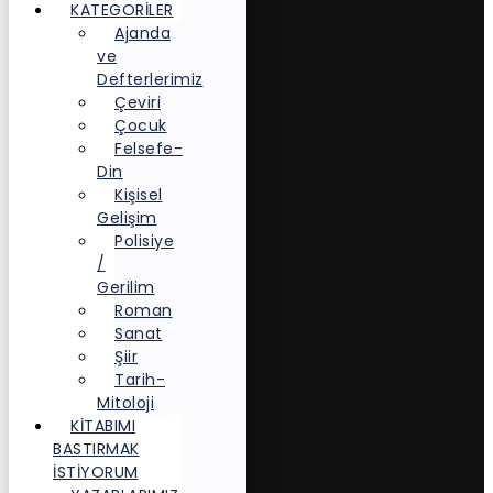
KATEGORİLER
Ajanda
ve
Defterlerimiz
Çeviri
Çocuk
Felsefe-
Din
Kişisel
Gelişim
Polisiye
/
Gerilim
Roman
Sanat
Şiir
Tarih-
Mitoloji
KITABIMI
BASTIRMAK
İSTIYORUM