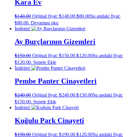
Kara Ev
₺
140.00
Orijinal fiyat: ₺140.00.
₺
80.00
Şu andaki fiyat:
₺80.00.
Devamını oku
İndirim!
Ay Burçlarının Gizemleri
₺
150.00
Orijinal fiyat: ₺150.00.
₺
120.00
Şu andaki fiyat:
₺120.00.
Sepete Ekle
İndirim!
Pembe Panter Cinayetleri
₺
240.00
Orijinal fiyat: ₺240.00.
₺
150.00
Şu andaki fiyat:
₺150.00.
Sepete Ekle
İndirim!
Kuğulu Park Cinayeti
₺
190.00
Orijinal fiyat: ₺190.00.
₺
120.00
Şu andaki fiyat: