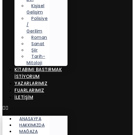
Kişisel
Gelişim
Polisiye
/
Gerilim
Roman
Sanat
Şiir
Tarih-
Mitoloji
KITABIMI BASTIRMAK
İSTIYORUM
YAZARLARIMIZ
FUARLARIMIZ
İLETİŞİM
ANASAYFA
HAKKIMIZDA
MAĞAZA