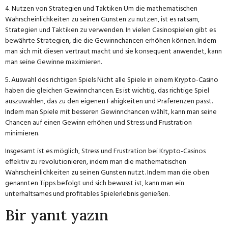
4. Nutzen von Strategien und Taktiken Um die mathematischen
Wahrscheinlichkeiten zu seinen Gunsten zu nutzen, ist es ratsam,
Strategien und Taktiken zu verwenden. In vielen Casinospielen gibt es
bewährte Strategien, die die Gewinnchancen erhöhen können. Indem
man sich mit diesen vertraut macht und sie konsequent anwendet, kann
man seine Gewinne maximieren.
5. Auswahl des richtigen Spiels Nicht alle Spiele in einem Krypto-Casino
haben die gleichen Gewinnchancen. Es ist wichtig, das richtige Spiel
auszuwählen, das zu den eigenen Fähigkeiten und Präferenzen passt.
Indem man Spiele mit besseren Gewinnchancen wählt, kann man seine
Chancen auf einen Gewinn erhöhen und Stress und Frustration
minimieren.
Insgesamt ist es möglich, Stress und Frustration bei Krypto-Casinos
effektiv zu revolutionieren, indem man die mathematischen
Wahrscheinlichkeiten zu seinen Gunsten nutzt. Indem man die oben
genannten Tipps befolgt und sich bewusst ist, kann man ein
unterhaltsames und profitables Spielerlebnis genießen.
Bir yanıt yazın