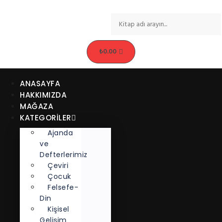
₺
0.00
ANASAYFA
HAKKIMIZDA
MAĞAZA
KATEGORİLER
Ajanda
ve
Defterlerimiz
Çeviri
Çocuk
Felsefe-
Din
Kişisel
Gelişim