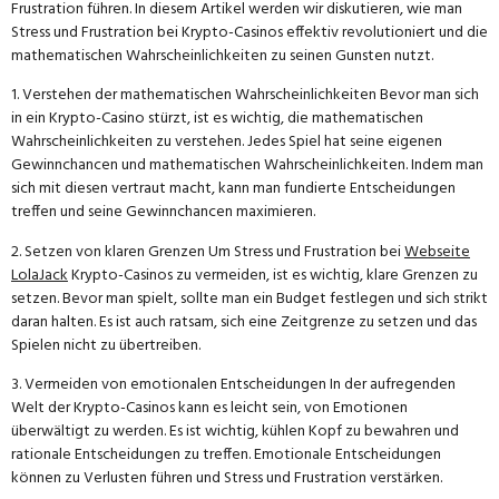
Frustration führen. In diesem Artikel werden wir diskutieren, wie man
Stress und Frustration bei Krypto-Casinos effektiv revolutioniert und die
mathematischen Wahrscheinlichkeiten zu seinen Gunsten nutzt.
1. Verstehen der mathematischen Wahrscheinlichkeiten Bevor man sich
in ein Krypto-Casino stürzt, ist es wichtig, die mathematischen
Wahrscheinlichkeiten zu verstehen. Jedes Spiel hat seine eigenen
Gewinnchancen und mathematischen Wahrscheinlichkeiten. Indem man
sich mit diesen vertraut macht, kann man fundierte Entscheidungen
treffen und seine Gewinnchancen maximieren.
2. Setzen von klaren Grenzen Um Stress und Frustration bei
Webseite
LolaJack
Krypto-Casinos zu vermeiden, ist es wichtig, klare Grenzen zu
setzen. Bevor man spielt, sollte man ein Budget festlegen und sich strikt
daran halten. Es ist auch ratsam, sich eine Zeitgrenze zu setzen und das
Spielen nicht zu übertreiben.
3. Vermeiden von emotionalen Entscheidungen In der aufregenden
Welt der Krypto-Casinos kann es leicht sein, von Emotionen
überwältigt zu werden. Es ist wichtig, kühlen Kopf zu bewahren und
rationale Entscheidungen zu treffen. Emotionale Entscheidungen
können zu Verlusten führen und Stress und Frustration verstärken.