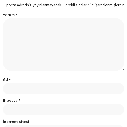
E-posta adresiniz yayınlanmayacak.
Gerekli alanlar
*
ile işaretlenmişlerdir
Yorum
*
Ad
*
E-posta
*
İnternet sitesi