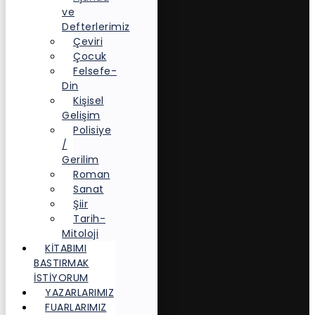
ve
Defterlerimiz
Çeviri
Çocuk
Felsefe-
Din
Kişisel
Gelişim
Polisiye
/
Gerilim
Roman
Sanat
Şiir
Tarih-
Mitoloji
KITABIMI
BASTIRMAK
İSTIYORUM
YAZARLARIMIZ
FUARLARIMIZ