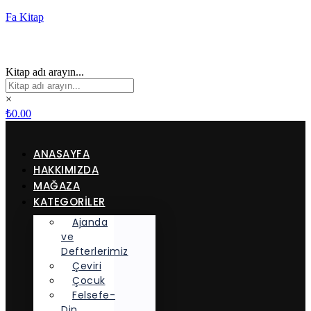
Fa Kitap
Kitap adı arayın...
×
₺
0.00
ANASAYFA
HAKKIMIZDA
MAĞAZA
KATEGORİLER
Ajanda
ve
Defterlerimiz
Çeviri
Çocuk
Felsefe-
Din