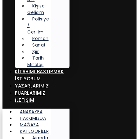
Kişisel
Gelişim
Polisiye
/
Gerilim
Roman
Sanat
Şiir
Tarih-
Mitoloji
KITABIMI BASTIRMAK
İSTIYORUM
YAZARLARIMIZ
FUARLARIMIZ
İLETİŞİM
ANASAYFA
HAKKIMIZDA
MAĞAZA
KATEGORİLER
Ajanda