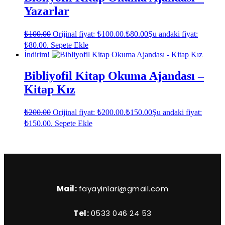
Yazarlar
₺
100.00
Orijinal fiyat: ₺100.00.
₺
80.00
Şu andaki fiyat:
₺80.00.
Sepete Ekle
İndirim!
Bibliyofil Kitap Okuma Ajandası –
Kitap Kız
₺
200.00
Orijinal fiyat: ₺200.00.
₺
150.00
Şu andaki fiyat:
₺150.00.
Sepete Ekle
Mail:
fayayinlari@gmail.com
Tel:
0533 046 24 53