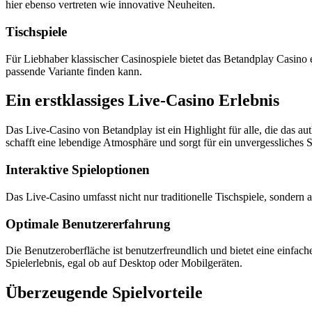
hier ebenso vertreten wie innovative Neuheiten.
Tischspiele
Für Liebhaber klassischer Casinospiele bietet das Betandplay Casino 
passende Variante finden kann.
Ein erstklassiges Live-Casino Erlebnis
Das Live-Casino von Betandplay ist ein Highlight für alle, die das a
schafft eine lebendige Atmosphäre und sorgt für ein unvergessliches S
Interaktive Spieloptionen
Das Live-Casino umfasst nicht nur traditionelle Tischspiele, sonde
Optimale Benutzererfahrung
Die Benutzeroberfläche ist benutzerfreundlich und bietet eine einfache
Spielerlebnis, egal ob auf Desktop oder Mobilgeräten.
Überzeugende Spielvorteile