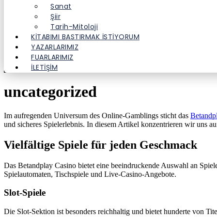
Sanat
Şiir
Tarih-Mitoloji
KITABIMI BASTIRMAK İSTIYORUM
YAZARLARIMIZ
FUARLARIMIZ
İLETİŞİM
uncategorized
Im aufregenden Universum des Online-Gamblings sticht das
Betandp
und sicheres Spielerlebnis. In diesem Artikel konzentrieren wir uns a
Vielfältige Spiele für jeden Geschmack
Das Betandplay Casino bietet eine beeindruckende Auswahl an Spielen
Spielautomaten, Tischspiele und Live-Casino-Angebote.
Slot-Spiele
Die Slot-Sektion ist besonders reichhaltig und bietet hunderte von Ti