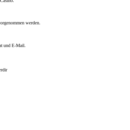
-Casino.
 vorgenommen werden.
at und E-Mail.
erdir