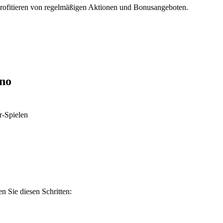
r profitieren von regelmäßigen Aktionen und Bonusangeboten.
no
r-Spielen
n Sie diesen Schritten: