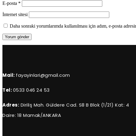
E-posta
*
İnternet sitesi
Daha sonraki yorumlarımda kullanılması için adım, e-posta adresim
Mail:
fayayinlari@gmail.com
Tel:
0533 046 24 53
Adres:
Diriliş Mah. Güldere Cad. S8 B Blok (1/21) Kat: 4
Daire: 18 Mamak/ANKARA