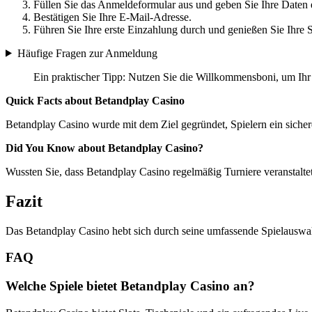
Füllen Sie das Anmeldeformular aus und geben Sie Ihre Daten 
Bestätigen Sie Ihre E-Mail-Adresse.
Führen Sie Ihre erste Einzahlung durch und genießen Sie Ihre S
Häufige Fragen zur Anmeldung
Ein praktischer Tipp: Nutzen Sie die Willkommensboni, um Ihr 
Quick Facts about Betandplay Casino
Betandplay Casino wurde mit dem Ziel gegründet, Spielern ein sichere
Did You Know about Betandplay Casino?
Wussten Sie, dass Betandplay Casino regelmäßig Turniere veranstaltet
Fazit
Das Betandplay Casino hebt sich durch seine umfassende Spielauswah
FAQ
Welche Spiele bietet Betandplay Casino an?