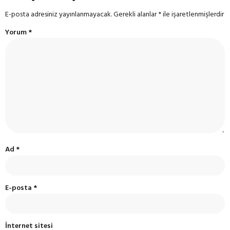
E-posta adresiniz yayınlanmayacak.
Gerekli alanlar
*
ile işaretlenmişlerdir
Yorum
*
Ad
*
E-posta
*
İnternet sitesi