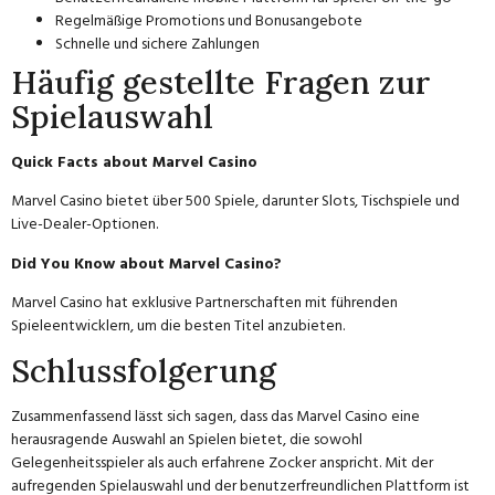
Regelmäßige Promotions und Bonusangebote
Schnelle und sichere Zahlungen
Häufig gestellte Fragen zur
Spielauswahl
Quick Facts about Marvel Casino
Marvel Casino bietet über 500 Spiele, darunter Slots, Tischspiele und
Live-Dealer-Optionen.
Did You Know about Marvel Casino?
Marvel Casino hat exklusive Partnerschaften mit führenden
Spieleentwicklern, um die besten Titel anzubieten.
Schlussfolgerung
Zusammenfassend lässt sich sagen, dass das Marvel Casino eine
herausragende Auswahl an Spielen bietet, die sowohl
Gelegenheitsspieler als auch erfahrene Zocker anspricht. Mit der
aufregenden Spielauswahl und der benutzerfreundlichen Plattform ist