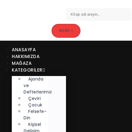
₺
0.00
ANASAYFA
HAKKIMIZDA
MAĞAZA
KATEGORİLER
Ajanda
ve
Defterlerimiz
Çeviri
Çocuk
Felsefe-
Din
Kişisel
Gelişim