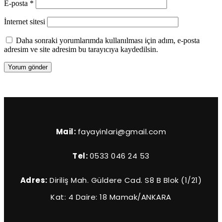
E-posta
*
İnternet sitesi
Daha sonraki yorumlarımda kullanılması için adım, e-posta
adresim ve site adresim bu tarayıcıya kaydedilsin.
Mail:
fayayinlari@gmail.com
Tel:
0533 046 24 53
Adres:
Diriliş Mah. Güldere Cad. S8 B Blok (1/21)
Kat: 4 Daire: 18 Mamak/ANKARA