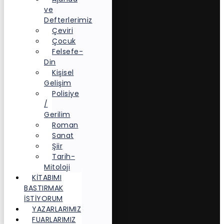
ve
Defterlerimiz
Çeviri
Çocuk
Felsefe-
Din
Kişisel
Gelişim
Polisiye
/
Gerilim
Roman
Sanat
Şiir
Tarih-
Mitoloji
KITABIMI
BASTIRMAK
İSTIYORUM
YAZARLARIMIZ
FUARLARIMIZ