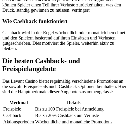
können Spieler einen Teil ihrer Verluste zurückerhalten, was den
Druck, ständig gewinnen zu müssen, verringert.
Wie Cashback funktioniert
Cashback wird in der Regel wöchentlich oder monatlich berechnet
und den Spielern basierend auf ihren Einsätzen und Verlusten
gutgeschrieben. Dies motiviert die Spieler, weiterhin aktiv zu
bleiben.
Die besten Cashback- und
Freispielangebote
Das Levant Casino bietet regelmäßig verschiedene Promotions an,
die sowohl Freispiele als auch Cashback-Optionen beinhalten. Hier
sind die Hauptmerkmale dieser Angebote zusammengefasst:
Merkmal
Details
Freispiele
Bis zu 100 Freispiele bei Anmeldung
Cashback
Bis zu 20% Cashback auf Verluste
Aktionsperioden
Wöchentliche und monatliche Promotions