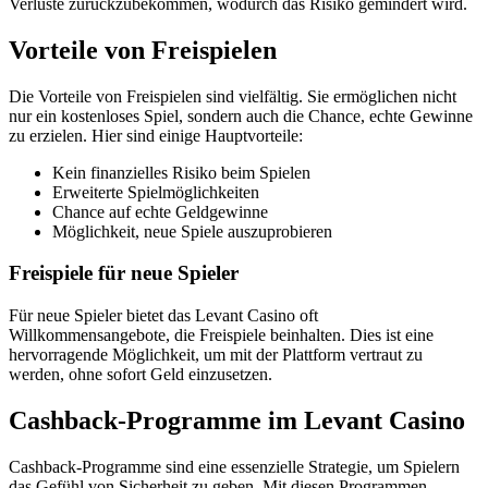
Verluste zurückzubekommen, wodurch das Risiko gemindert wird.
Vorteile von Freispielen
Die Vorteile von Freispielen sind vielfältig. Sie ermöglichen nicht
nur ein kostenloses Spiel, sondern auch die Chance, echte Gewinne
zu erzielen. Hier sind einige Hauptvorteile:
Kein finanzielles Risiko beim Spielen
Erweiterte Spielmöglichkeiten
Chance auf echte Geldgewinne
Möglichkeit, neue Spiele auszuprobieren
Freispiele für neue Spieler
Für neue Spieler bietet das Levant Casino oft
Willkommensangebote, die Freispiele beinhalten. Dies ist eine
hervorragende Möglichkeit, um mit der Plattform vertraut zu
werden, ohne sofort Geld einzusetzen.
Cashback-Programme im Levant Casino
Cashback-Programme sind eine essenzielle Strategie, um Spielern
das Gefühl von Sicherheit zu geben. Mit diesen Programmen