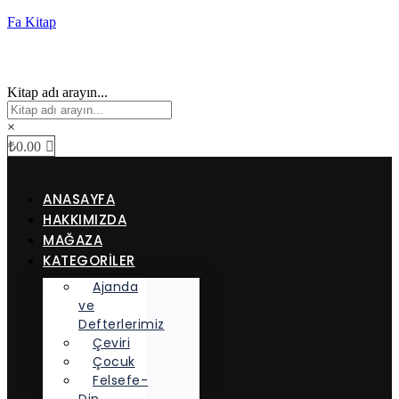
Fa Kitap
Kitap adı arayın...
×
₺
0.00
ANASAYFA
HAKKIMIZDA
MAĞAZA
KATEGORİLER
Ajanda
ve
Defterlerimiz
Çeviri
Çocuk
Felsefe-