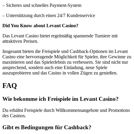
– Sicheres und schnelles Payment-System
– Unterstützung durch einen 24/7 Kundenservice
Did You Know about Levant Casino?
Das Levant Casino bietet regelmäßig spannende Turniere mit
attraktiven Preisen.
Insgesamt bieten die Freispiele und Cashback-Optionen im Levant
Casino eine hervorragende Möglichkeit für Spieler, ihre Gewinne zu
maximieren und das Spielerlebnis zu verbessern. Sie sind nicht nur
ansprechend, sondern auch eine Einladung, neue Spiele
auszuprobieren und das Casino in vollen Zügen zu genießen.
FAQ
Wie bekomme ich Freispiele im Levant Casino?
Du erhältst Freispiele durch Willkommensangebote und Promotions
des Casinos.
Gibt es Bedingungen für Cashback?