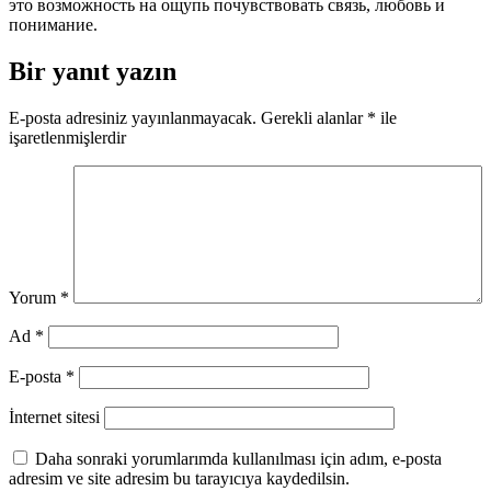
это возможность на ощупь почувствовать связь, любовь и
понимание.
Bir yanıt yazın
E-posta adresiniz yayınlanmayacak.
Gerekli alanlar
*
ile
işaretlenmişlerdir
Yorum
*
Ad
*
E-posta
*
İnternet sitesi
Daha sonraki yorumlarımda kullanılması için adım, e-posta
adresim ve site adresim bu tarayıcıya kaydedilsin.