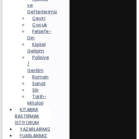
ve
Defterlerimiz
Çeviri
Çocuk
Felsefe-
Din
Kişisel
Gelişim
Polisiye
/
Gerilim
Roman
Sanat
Şiir
Tarih-
Mitoloji
KITABIMI
BASTIRMAK
İSTIYORUM
YAZARLARIMIZ
FUARLARIMIZ