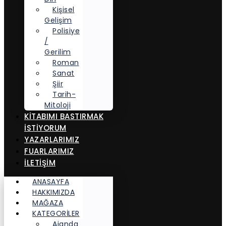
Kişisel
Gelişim
Polisiye
/
Gerilim
Roman
Sanat
Şiir
Tarih-
Mitoloji
KITABIMI BASTIRMAK
İSTIYORUM
YAZARLARIMIZ
FUARLARIMIZ
İLETİŞİM
ANASAYFA
HAKKIMIZDA
MAĞAZA
KATEGORİLER
Ajanda