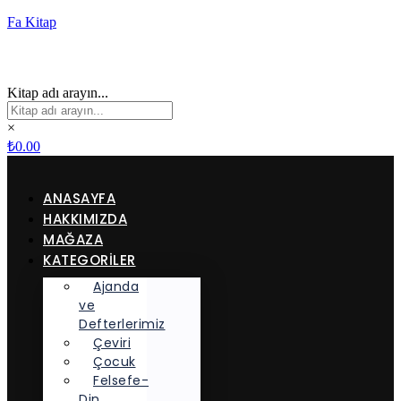
Fa Kitap
Kitap adı arayın...
×
₺
0.00
ANASAYFA
HAKKIMIZDA
MAĞAZA
KATEGORİLER
Ajanda
ve
Defterlerimiz
Çeviri
Çocuk
Felsefe-
Din