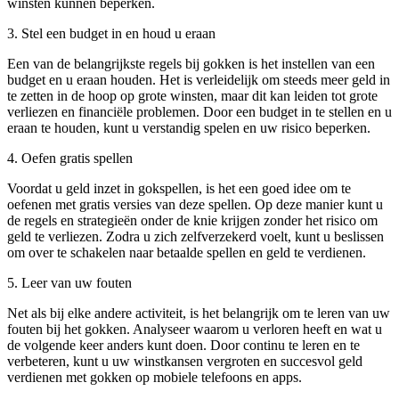
winsten kunnen beperken.
3. Stel een budget in en houd u eraan
Een van de belangrijkste regels bij gokken is het instellen van een
budget en u eraan houden. Het is verleidelijk om steeds meer geld in
te zetten in de hoop op grote winsten, maar dit kan leiden tot grote
verliezen en financiële problemen. Door een budget in te stellen en u
eraan te houden, kunt u verstandig spelen en uw risico beperken.
4. Oefen gratis spellen
Voordat u geld inzet in gokspellen, is het een goed idee om te
oefenen met gratis versies van deze spellen. Op deze manier kunt u
de regels en strategieën onder de knie krijgen zonder het risico om
geld te verliezen. Zodra u zich zelfverzekerd voelt, kunt u beslissen
om over te schakelen naar betaalde spellen en geld te verdienen.
5. Leer van uw fouten
Net als bij elke andere activiteit, is het belangrijk om te leren van uw
fouten bij het gokken. Analyseer waarom u verloren heeft en wat u
de volgende keer anders kunt doen. Door continu te leren en te
verbeteren, kunt u uw winstkansen vergroten en succesvol geld
verdienen met gokken op mobiele telefoons en apps.