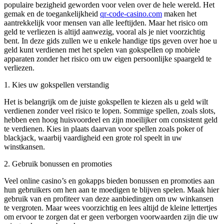
populaire bezigheid geworden voor velen over de hele wereld. Het
gemak en de toegankelijkheid
qr-code-casino.com
maken het
aantrekkelijk voor mensen van alle leeftijden. Maar het risico om
geld te verliezen is altijd aanwezig, vooral als je niet voorzichtig
bent. In deze gids zullen we u enkele handige tips geven over hoe u
geld kunt verdienen met het spelen van gokspellen op mobiele
apparaten zonder het risico om uw eigen persoonlijke spaargeld te
verliezen.
1. Kies uw gokspellen verstandig
Het is belangrijk om de juiste gokspellen te kiezen als u geld wilt
verdienen zonder veel risico te lopen. Sommige spellen, zoals slots,
hebben een hoog huisvoordeel en zijn moeilijker om consistent geld
te verdienen. Kies in plaats daarvan voor spellen zoals poker of
blackjack, waarbij vaardigheid een grote rol speelt in uw
winstkansen.
2. Gebruik bonussen en promoties
Veel online casino’s en gokapps bieden bonussen en promoties aan
hun gebruikers om hen aan te moedigen te blijven spelen. Maak hier
gebruik van en profiteer van deze aanbiedingen om uw winkansen
te vergroten. Maar wees voorzichtig en lees altijd de kleine lettertjes
om ervoor te zorgen dat er geen verborgen voorwaarden zijn die uw