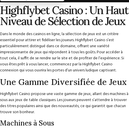
Highflybet Casino : Un Haut
Niveau de Sélection de Jeux
Dans le monde des casinos en ligne, la sélection de jeux est un critère
essentiel pour attirer et fidéliser les joueurs. Highflybet Casino s’est
particulièrement distingué dans ce domaine, offrant une variété
impressionnante de jeux qui répondent à tous les goûts. Pour accéder à
tout cela, il suffit de se rendre sur le site et de profiter de l’expérience. Si
vous êtes prêt à vous lancer, commencez par la
Highflybet Casino
connexion
qui vous ouvrira les portes d’un univers ludique captivant.
Une Gamme Diversifiée de Jeux
Highflybet Casino propose une vaste gamme de jeux, allant des machines à
sous aux jeux de table classiques. Les joueurs peuvent s’attendre à trouver
des titres populaires ainsi que des nouveautés, ce qui garantit que chacun
trouve son bonheur.
Machines à Sous