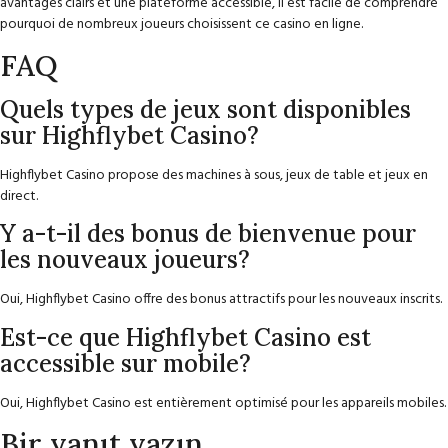
avantages clairs et une plateforme accessible, il est facile de comprendre
pourquoi de nombreux joueurs choisissent ce casino en ligne.
FAQ
Quels types de jeux sont disponibles
sur Highflybet Casino?
Highflybet Casino propose des machines à sous, jeux de table et jeux en
direct.
Y a-t-il des bonus de bienvenue pour
les nouveaux joueurs?
Oui, Highflybet Casino offre des bonus attractifs pour les nouveaux inscrits.
Est-ce que Highflybet Casino est
accessible sur mobile?
Oui, Highflybet Casino est entièrement optimisé pour les appareils mobiles.
Bir yanıt yazın