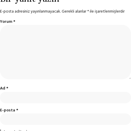
E-posta adresiniz yayınlanmayacak.
Gerekli alanlar
*
ile işaretlenmişlerdir
Yorum
*
Ad
*
E-posta
*