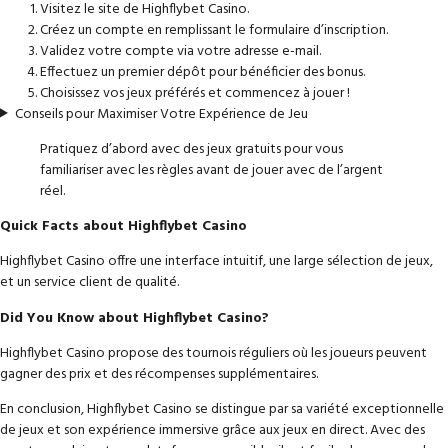
Visitez le site de Highflybet Casino.
Créez un compte en remplissant le formulaire d’inscription.
Validez votre compte via votre adresse e-mail.
Effectuez un premier dépôt pour bénéficier des bonus.
Choisissez vos jeux préférés et commencez à jouer !
Conseils pour Maximiser Votre Expérience de Jeu
Pratiquez d’abord avec des jeux gratuits pour vous
familiariser avec les règles avant de jouer avec de l’argent
réel.
Quick Facts about Highflybet Casino
Highflybet Casino offre une interface intuitif, une large sélection de jeux,
et un service client de qualité.
Did You Know about Highflybet Casino?
Highflybet Casino propose des tournois réguliers où les joueurs peuvent
gagner des prix et des récompenses supplémentaires.
En conclusion, Highflybet Casino se distingue par sa variété exceptionnelle
de jeux et son expérience immersive grâce aux jeux en direct. Avec des