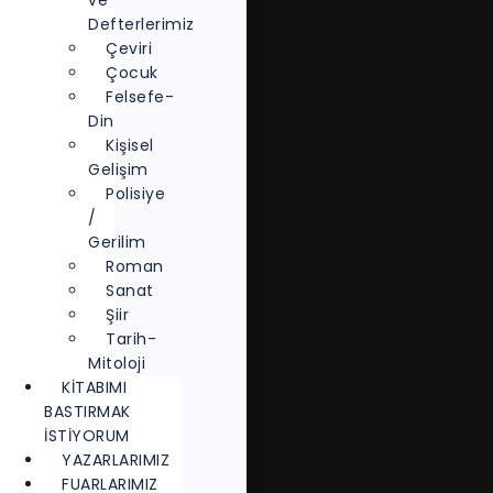
ve
Defterlerimiz
Çeviri
Çocuk
Felsefe-
Din
Kişisel
Gelişim
Polisiye
/
Gerilim
Roman
Sanat
Şiir
Tarih-
Mitoloji
KITABIMI
BASTIRMAK
İSTIYORUM
YAZARLARIMIZ
FUARLARIMIZ