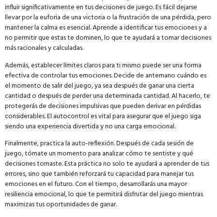
influir significativamente en tus decisiones de juego. Es fácil dejarse
llevar por la euforia de una victoria o la frustración de una pérdida, pero
mantener la calma es esencial. Aprende a identificar tus emociones y a
no permitir que estas te dominen, lo que te ayudará a tomar decisiones
más racionales y calculadas.
Además, establecer límites claros para ti mismo puede ser una forma
efectiva de controlar tus emociones. Decide de antemano cuándo es
el momento de salir del juego, ya sea después de ganar una cierta
cantidad o después de perder una determinada cantidad. Al hacerlo, te
protegerás de decisiones impulsivas que pueden derivar en pérdidas
considerables. El autocontrol es vital para asegurar que el juego siga
siendo una experiencia divertida y no una carga emocional.
Finalmente, practica la auto-reflexión. Después de cada sesión de
juego, tómate un momento para analizar cómo te sentiste y qué
decisiones tomaste. Esta práctica no solo te ayudará a aprender de tus
errores, sino que también reforzará tu capacidad para manejar tus
emociones en el futuro. Con el tiempo, desarrollarás una mayor
resiliencia emocional, lo que te permitirá disfrutar del juego mientras
maximizas tus oportunidades de ganar.