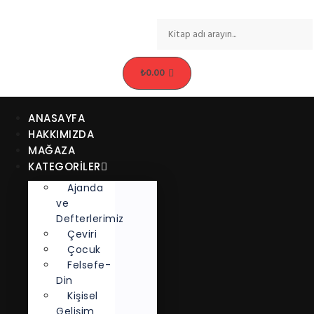
₺
0.00
ANASAYFA
HAKKIMIZDA
MAĞAZA
KATEGORİLER
Ajanda
ve
Defterlerimiz
Çeviri
Çocuk
Felsefe-
Din
Kişisel
Gelişim