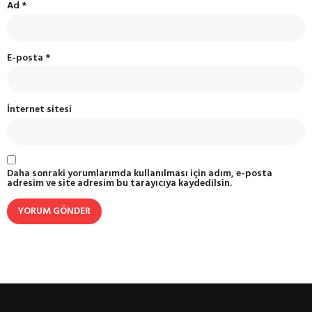
Ad
*
E-posta
*
İnternet sitesi
Daha sonraki yorumlarımda kullanılması için adım, e-posta
adresim ve site adresim bu tarayıcıya kaydedilsin.