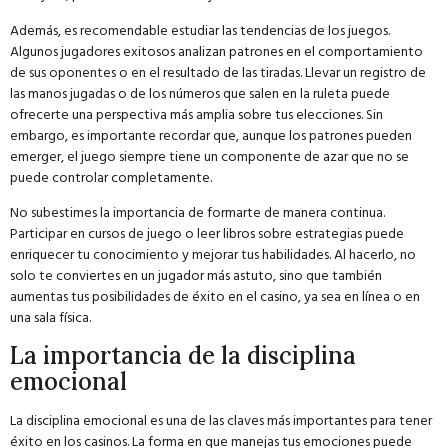
Además, es recomendable estudiar las tendencias de los juegos.
Algunos jugadores exitosos analizan patrones en el comportamiento
de sus oponentes o en el resultado de las tiradas. Llevar un registro de
las manos jugadas o de los números que salen en la ruleta puede
ofrecerte una perspectiva más amplia sobre tus elecciones. Sin
embargo, es importante recordar que, aunque los patrones pueden
emerger, el juego siempre tiene un componente de azar que no se
puede controlar completamente.
No subestimes la importancia de formarte de manera continua.
Participar en cursos de juego o leer libros sobre estrategias puede
enriquecer tu conocimiento y mejorar tus habilidades. Al hacerlo, no
solo te conviertes en un jugador más astuto, sino que también
aumentas tus posibilidades de éxito en el casino, ya sea en línea o en
una sala física.
La importancia de la disciplina
emocional
La disciplina emocional es una de las claves más importantes para tener
éxito en los casinos. La forma en que manejas tus emociones puede