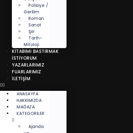
Polisiye /
Gerilim
Roman
Sanat
Şiir
Tarih-
Mitoloji
KITABIMI BASTIRMAK
İSTIYORUM
YAZARLARIMIZ
FUARLARIMIZ
İLETİŞİM
ANASAYFA
HAKKIMIZDA
MAĞAZA
KATEGORİLER
Ajanda