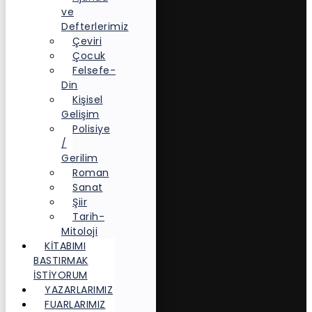
ve
Defterlerimiz
Çeviri
Çocuk
Felsefe-
Din
Kişisel
Gelişim
Polisiye
/
Gerilim
Roman
Sanat
Şiir
Tarih-
Mitoloji
KITABIMI
BASTIRMAK
İSTIYORUM
YAZARLARIMIZ
FUARLARIMIZ