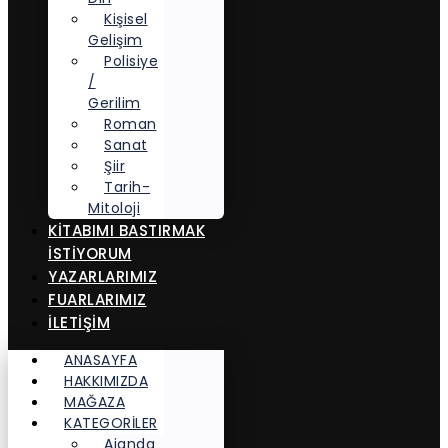
Kişisel
Gelişim
Polisiye
/
Gerilim
Roman
Sanat
Şiir
Tarih-
Mitoloji
KITABIMI BASTIRMAK
İSTIYORUM
YAZARLARIMIZ
FUARLARIMIZ
İLETİŞİM
ANASAYFA
HAKKIMIZDA
MAĞAZA
KATEGORİLER
Ajanda