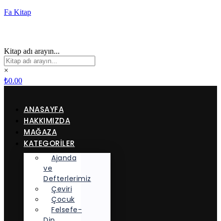
Fa Kitap
Kitap adı arayın...
×
₺
0.00
ANASAYFA
HAKKIMIZDA
MAĞAZA
KATEGORİLER
Ajanda
ve
Defterlerimiz
Çeviri
Çocuk
Felsefe-
Din