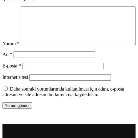
Yorum
*
Ad
*
E-posta
*
İnternet sitesi
Daha sonraki yorumlarımda kullanılması için adım, e-posta
adresim ve site adresim bu tarayıcıya kaydedilsin.