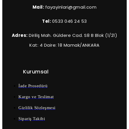
Mail:
fayayinlari@gmail.com
Tel:
0533 046 24 53
Adres:
Diriliş Mah. Güldere Cad. S8 B Blok (1/21)
Kat: 4 Daire: 18 Mamak/ANKARA
Kurumsal
İade Prosedürü
Kargo ve Teslimat
Gizlilik Sözleşmesi
Sipariş Takibi