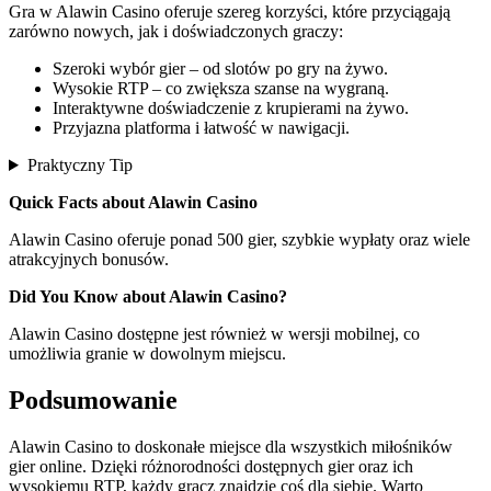
Gra w Alawin Casino oferuje szereg korzyści, które przyciągają
zarówno nowych, jak i doświadczonych graczy:
Szeroki wybór gier – od slotów po gry na żywo.
Wysokie RTP – co zwiększa szanse na wygraną.
Interaktywne doświadczenie z krupierami na żywo.
Przyjazna platforma i łatwość w nawigacji.
Praktyczny Tip
Quick Facts about Alawin Casino
Alawin Casino oferuje ponad 500 gier, szybkie wypłaty oraz wiele
atrakcyjnych bonusów.
Did You Know about Alawin Casino?
Alawin Casino dostępne jest również w wersji mobilnej, co
umożliwia granie w dowolnym miejscu.
Podsumowanie
Alawin Casino to doskonałe miejsce dla wszystkich miłośników
gier online. Dzięki różnorodności dostępnych gier oraz ich
wysokiemu RTP, każdy gracz znajdzie coś dla siebie. Warto