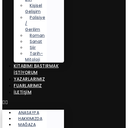
Kişisel
Gelişim
Polisiye
/
Gerilim
Roman
Sanat
Şiir
Tarih-
Mitoloji
KITABIMI BASTIRMAK
İSTIYORUM
YAZARLARIMIZ
FUARLARIMIZ
İLETİŞİM
ANASAYFA
HAKKIMIZDA
MAĞAZA