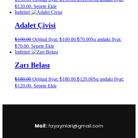
₺120.00.
Sepete Ekle
İndirim!
Adalet Çivisi
₺
100.00
Orijinal fiyat: ₺100.00.
₺
70.00
Şu andaki fiyat:
₺70.00.
Sepete Ekle
İndirim!
Zarı Belası
₺
180.00
Orijinal fiyat: ₺180.00.
₺
120.00
Şu andaki fiyat:
₺120.00.
Sepete Ekle
Mail:
fayayinlari@gmail.com