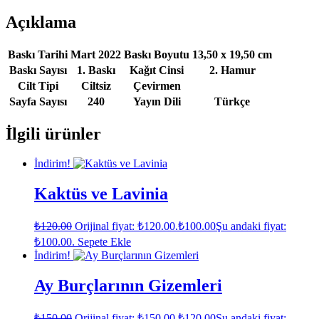
Açıklama
Baskı Tarihi
Mart 2022
Baskı Boyutu
13,50 x 19,50 cm
Baskı Sayısı
1. Baskı
Kağıt Cinsi
2. Hamur
Cilt Tipi
Ciltsiz
Çevirmen
Sayfa Sayısı
240
Yayın Dili
Türkçe
İlgili ürünler
İndirim!
Kaktüs ve Lavinia
₺
120.00
Orijinal fiyat: ₺120.00.
₺
100.00
Şu andaki fiyat:
₺100.00.
Sepete Ekle
İndirim!
Ay Burçlarının Gizemleri
₺
150.00
Orijinal fiyat: ₺150.00.
₺
120.00
Şu andaki fiyat: