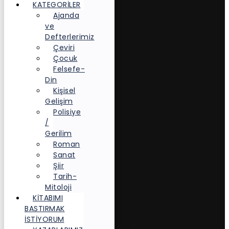
KATEGORİLER
Ajanda
ve
Defterlerimiz
Çeviri
Çocuk
Felsefe-
Din
Kişisel
Gelişim
Polisiye
/
Gerilim
Roman
Sanat
Şiir
Tarih-
Mitoloji
KITABIMI
BASTIRMAK
İSTIYORUM