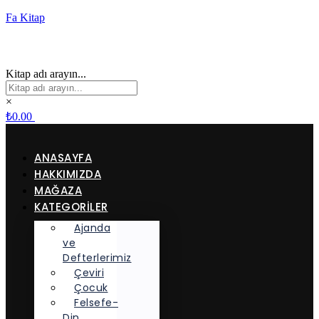
Fa Kitap
Kitap adı arayın...
×
₺
0.00
ANASAYFA
HAKKIMIZDA
MAĞAZA
KATEGORİLER
Ajanda
ve
Defterlerimiz
Çeviri
Çocuk
Felsefe-
Din