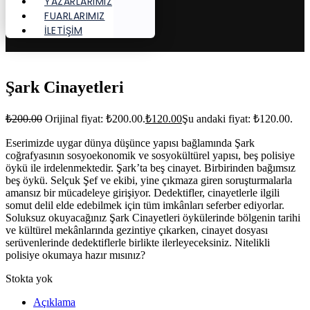
YAZARLARIMIZ
FUARLARIMIZ
İLETİŞİM
Şark Cinayetleri
₺
200.00
Orijinal fiyat: ₺200.00.
₺
120.00
Şu andaki fiyat: ₺120.00.
Eserimizde uygar dünya düşünce yapısı bağlamında Şark
coğrafyasının sosyoekonomik ve sosyokültürel yapısı, beş polisiye
öykü ile irdelenmektedir. Şark’ta beş cinayet. Birbirinden bağımsız
beş öykü. Selçuk Şef ve ekibi, yine çıkmaza giren soruşturmalarla
amansız bir mücadeleye girişiyor. Dedektifler, cinayetlerle ilgili
somut delil elde edebilmek için tüm imkânları seferber ediyorlar.
Soluksuz okuyacağınız Şark Cinayetleri öykülerinde bölgenin tarihi
ve kültürel mekânlarında gezintiye çıkarken, cinayet dosyası
serüvenlerinde dedektiflerle birlikte ilerleyeceksiniz. Nitelikli
polisiye okumaya hazır mısınız?
Stokta yok
Açıklama