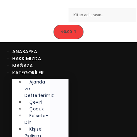
₺
0.00
ANASAYFA
HAKKIMIZDA
MAĞAZA
KATEGORİLER
Ajanda
ve
Defterlerimiz
Çeviri
Çocuk
Felsefe-
Din
Kişisel
Gelişim