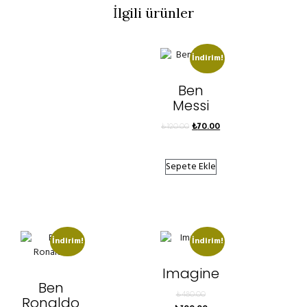
İlgili ürünler
İndirim!
Ben
Messi
₺
120.00
₺
70.00
Sepete Ekle
İndirim!
İndirim!
Imagine
Ben
₺
480.00
Ronaldo