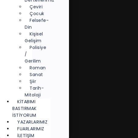
Defterlerimiz
Çeviri
Çocuk
Felsefe-
Din
Kişisel
Gelişim
Polisiye
/
Gerilim
Roman
Sanat
Şiir
Tarih-
Mitoloji
KITABIMI
BASTIRMAK
İSTIYORUM
YAZARLARIMIZ
FUARLARIMIZ
İLETİŞİM