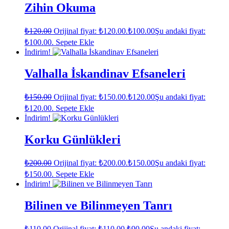
Zihin Okuma
₺
120.00
Orijinal fiyat: ₺120.00.
₺
100.00
Şu andaki fiyat:
₺100.00.
Sepete Ekle
İndirim!
Valhalla İskandinav Efsaneleri
₺
150.00
Orijinal fiyat: ₺150.00.
₺
120.00
Şu andaki fiyat:
₺120.00.
Sepete Ekle
İndirim!
Korku Günlükleri
₺
200.00
Orijinal fiyat: ₺200.00.
₺
150.00
Şu andaki fiyat:
₺150.00.
Sepete Ekle
İndirim!
Bilinen ve Bilinmeyen Tanrı
₺
110.00
Orijinal fiyat: ₺110.00.
₺
90.00
Şu andaki fiyat: