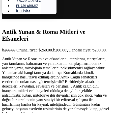
YAZARLARIMIZ
FUARLARIMIZ
İLETİŞİM
Antik Yunan & Roma Mitleri ve
Efsaneleri
₺
260.00
Orijinal fiyat: ₺260.00.
₺
200.00
Şu andaki fiyat: ₺200.00.
Antik Yunan ve Roma mit ve efsanelerini, tanrılarını, tanrıçalarını,
yarı tanrılarını, kahraman ve yaratıklarını, karşılaştırmalı olarak
anlatan yazar, mitolojinin temellerini pekiştirmenizi sağlayacaktır.
Yunanlardaki hangi tanrı ya da tanrıça Romalılarda kimdi,
hangisinde nasıl tasvir edilmişlerdir? Antik Çağın sanatçıları
eserlerinde onları nasıl göstermişlerdir? Birbirleriyle akrabalık
dereceleri, kavgaları, savaşları ve barışları… Antik çağın dini
inançları, mitleri ve hikayeleri oldukça detaylı bir şekilde
anlatılmıştır. Kitap, mitolojiye ilgi duyanlar için çok akıcı, yalın ve
doğru bir tercümenin yanı sıra iyi bir editoryal çalışma ile
hazırlanmış harika bir kaynak niteliğindedir. Günümüze kadar
gelmeyi başaran eserlerin resimlerinin de yer almasıyla kitap, görsel