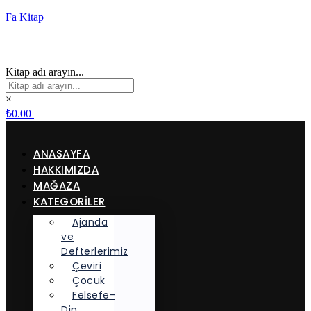
Fa Kitap
Kitap adı arayın...
×
₺
0.00
ANASAYFA
HAKKIMIZDA
MAĞAZA
KATEGORİLER
Ajanda
ve
Defterlerimiz
Çeviri
Çocuk
Felsefe-
Din