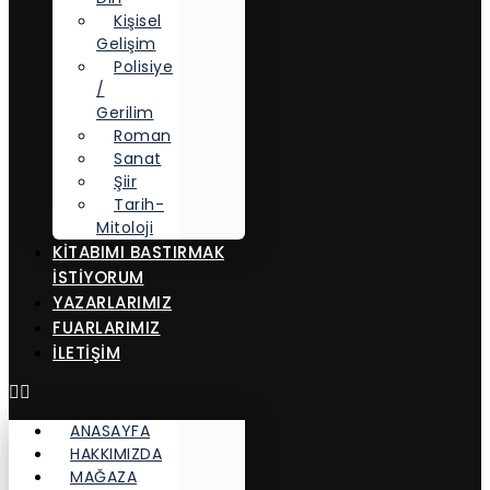
Kişisel
Gelişim
Polisiye
/
Gerilim
Roman
Sanat
Şiir
Tarih-
Mitoloji
KITABIMI BASTIRMAK
İSTIYORUM
YAZARLARIMIZ
FUARLARIMIZ
İLETİŞİM
ANASAYFA
HAKKIMIZDA
MAĞAZA