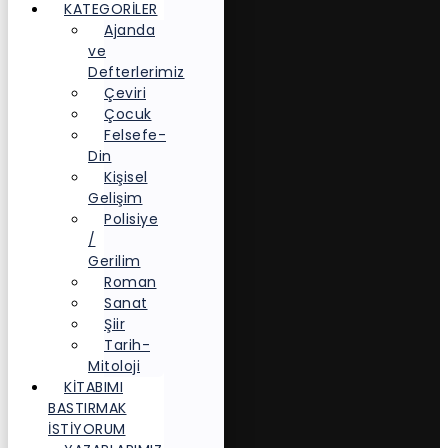
KATEGORİLER
Ajanda
ve
Defterlerimiz
Çeviri
Çocuk
Felsefe-
Din
Kişisel
Gelişim
Polisiye
/
Gerilim
Roman
Sanat
Şiir
Tarih-
Mitoloji
KITABIMI
BASTIRMAK
İSTIYORUM