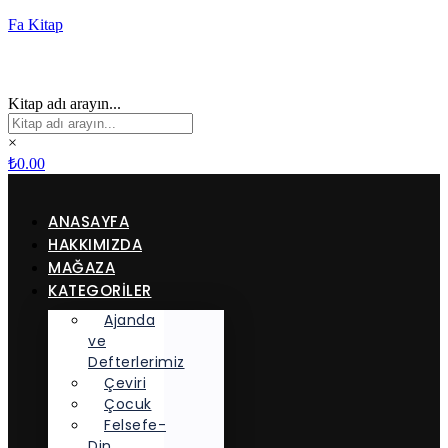
Fa Kitap
Kitap adı arayın...
×
₺
0.00
ANASAYFA
HAKKIMIZDA
MAĞAZA
KATEGORİLER
Ajanda
ve
Defterlerimiz
Çeviri
Çocuk
Felsefe-
Din