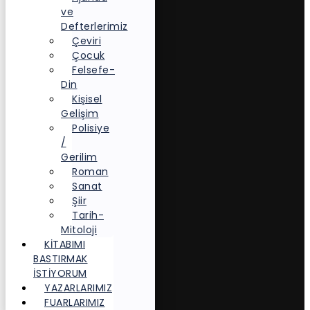
ve
Defterlerimiz
Çeviri
Çocuk
Felsefe-
Din
Kişisel
Gelişim
Polisiye
/
Gerilim
Roman
Sanat
Şiir
Tarih-
Mitoloji
KITABIMI
BASTIRMAK
İSTIYORUM
YAZARLARIMIZ
FUARLARIMIZ