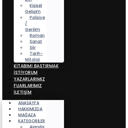
Kişisel
Gelişim
Polisiye
/
Gerilim
Roman
Sanat
Şiir
Tarih-
Mitoloji
KITABIMI BASTIRMAK
İSTIYORUM
YAZARLARIMIZ
FUARLARIMIZ
İLETİŞİM
ANASAYFA
HAKKIMIZDA
MAĞAZA
KATEGORİLER
Ajanda