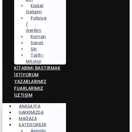
Kişisel
Gelişim
Polisiye
/
Gerilim
Roman
Sanat
Şiir
Tarih-
Mitoloji
KITABIMI BASTIRMAK
İSTIYORUM
YAZARLARIMIZ
FUARLARIMIZ
İLETİŞİM
ANASAYFA
HAKKIMIZDA
MAĞAZA
KATEGORİLER
Ajanda