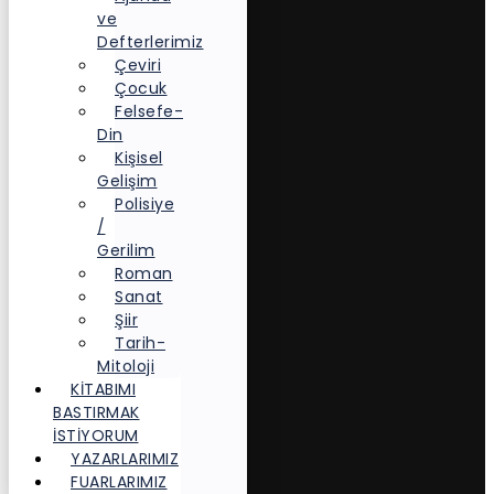
ve
Defterlerimiz
Çeviri
Çocuk
Felsefe-
Din
Kişisel
Gelişim
Polisiye
/
Gerilim
Roman
Sanat
Şiir
Tarih-
Mitoloji
KITABIMI
BASTIRMAK
İSTIYORUM
YAZARLARIMIZ
FUARLARIMIZ