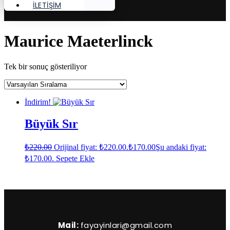
İLETİŞİM
Maurice Maeterlinck
Tek bir sonuç gösteriliyor
İndirim!
Büyük Sır
₺
220.00
Orijinal fiyat: ₺220.00.
₺
170.00
Şu andaki fiyat:
₺170.00.
Sepete Ekle
Mail:
fayayinlari@gmail.com