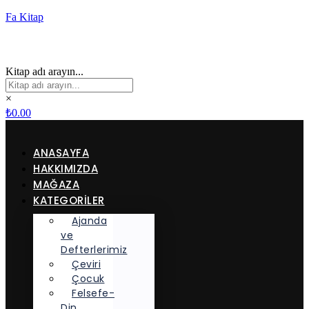
Fa Kitap
Kitap adı arayın...
×
₺
0.00
ANASAYFA
HAKKIMIZDA
MAĞAZA
KATEGORİLER
Ajanda
ve
Defterlerimiz
Çeviri
Çocuk
Felsefe-
Din