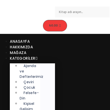
₺
0.00
ANASAYFA
HAKKIMIZDA
MAĞAZA
KATEGORİLER
Ajanda
ve
Defterlerimiz
Çeviri
Çocuk
Felsefe-
Din
Kişisel
Gelişim