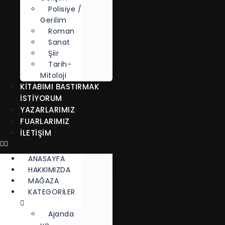
Polisiye /
Gerilim
Roman
Sanat
Şiir
Tarih-
Mitoloji
KITABIMI BASTIRMAK
İSTIYORUM
YAZARLARIMIZ
FUARLARIMIZ
İLETİŞİM
ANASAYFA
HAKKIMIZDA
MAĞAZA
KATEGORİLER
Ajanda