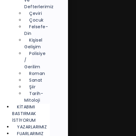
ve
Defterlerimiz
Çeviri
Çocuk
Felsefe-
Din
Kişisel
Gelişim
Polisiye
/
Gerilim
Roman
Sanat
Şiir
Tarih-
Mitoloji
KITABIMI
BASTIRMAK
İSTIYORUM
YAZARLARIMIZ
FUARLARIMIZ