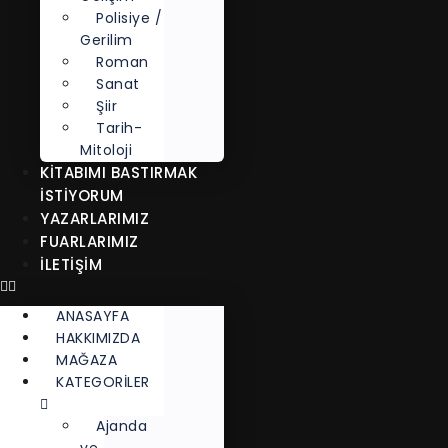
Polisiye /
Gerilim
Roman
Sanat
Şiir
Tarih-
Mitoloji
KITABIMI BASTIRMAK
İSTIYORUM
YAZARLARIMIZ
FUARLARIMIZ
İLETİŞİM
ANASAYFA
HAKKIMIZDA
MAĞAZA
KATEGORİLER
Ajanda