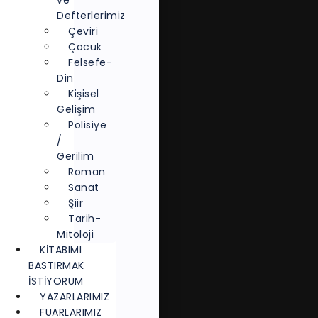
ve
Defterlerimiz
Çeviri
Çocuk
Felsefe-
Din
Kişisel
Gelişim
Polisiye
/
Gerilim
Roman
Sanat
Şiir
Tarih-
Mitoloji
KITABIMI
BASTIRMAK
İSTIYORUM
YAZARLARIMIZ
FUARLARIMIZ