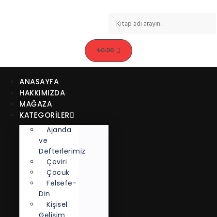
₺
0.00
ANASAYFA
HAKKIMIZDA
MAĞAZA
KATEGORİLER
Ajanda
ve
Defterlerimiz
Çeviri
Çocuk
Felsefe-
Din
Kişisel
Gelişim