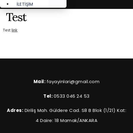
İLETİŞİM
Test
Test
link
Mail:
fayayinlari@gmail.com
Tel:
0533 046 24 53
Adres:
Diriliş Mah. Güldere Cad. S8 B Blok (1/21) Kat:
4 Daire: 18 Mamak/ANKARA