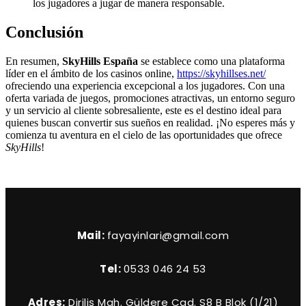
los jugadores a jugar de manera responsable.
Conclusión
En resumen,
SkyHills España
se establece como una plataforma
líder en el ámbito de los casinos online,
https://skyhillses.net/
ofreciendo una experiencia excepcional a los jugadores. Con una
oferta variada de juegos, promociones atractivas, un entorno seguro
y un servicio al cliente sobresaliente, este es el destino ideal para
quienes buscan convertir sus sueños en realidad. ¡No esperes más y
comienza tu aventura en el cielo de las oportunidades que ofrece
SkyHills
!
Mail:
fayayinlari@gmail.com
Tel:
0533 046 24 53
Adres:
Diriliş Mah. Güldere Cad. S8 B Blok (1/21)