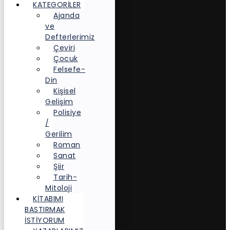
KATEGORİLER
Ajanda
ve
Defterlerimiz
Çeviri
Çocuk
Felsefe-
Din
Kişisel
Gelişim
Polisiye
/
Gerilim
Roman
Sanat
Şiir
Tarih-
Mitoloji
KITABIMI
BASTIRMAK
İSTIYORUM