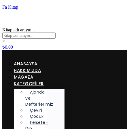
Fa Kitap
Kitap adı arayın...
×
₺
0.00
ANASAYFA
HAKKIMIZDA
MAĞAZA
KATEGORİLER
Ajanda
ve
Defterlerimiz
Çeviri
Çocuk
Felsefe-
Din