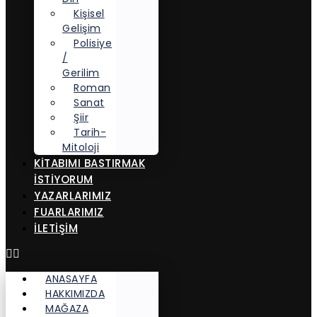
Kişisel
Gelişim
Polisiye
/
Gerilim
Roman
Sanat
Şiir
Tarih-
Mitoloji
KITABIMI BASTIRMAK
İSTIYORUM
YAZARLARIMIZ
FUARLARIMIZ
İLETİŞİM
ANASAYFA
HAKKIMIZDA
MAĞAZA