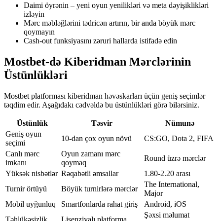
Daimi öyrənin – yeni oyun yenilikləri və meta dəyişiklikləri
izləyin
Mərc məbləğlərini tədricən artırın, bir anda böyük mərc
qoymayın
Cash-out funksiyasını zəruri hallarda istifadə edin
Mostbet-də Kiberidman Mərclərinin
Üstünlükləri
Mostbet platforması kiberidman həvəskarları üçün geniş seçimlər
təqdim edir. Aşağıdakı cədvəldə bu üstünlükləri görə bilərsiniz.
Üstünlük
Təsvir
Nümunə
Geniş oyun
10-dan çox oyun növü
CS:GO, Dota 2, FIFA
seçimi
Canlı mərc
Oyun zamanı mərc
Round üzrə mərclər
imkanı
qoymaq
Yüksək nisbətlər
Rəqabətli əmsallar
1.80-2.20 arası
The International,
Turnir örtüyü
Böyük turnirlərə mərclər
Major
Mobil uyğunluq
Smartfonlarda rahat giriş
Android, iOS
Şəxsi məlumat
Təhlükəsizlik
Lisenziyalı platforma