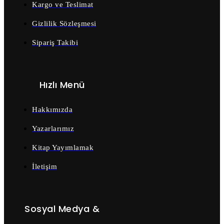
Kargo ve Teslimat
Gizlilik Sözleşmesi
Sipariş Takibi
Hızlı Menü
Hakkımızda
Yazarlarımız
Kitap Yayımlamak
İletişim
Sosyal Medya &