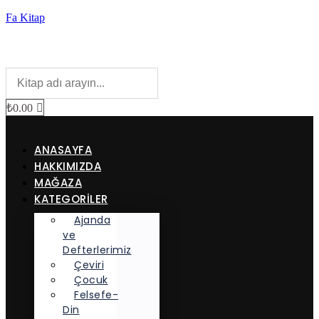
Fa Kitap
₺
0.00
ANASAYFA
HAKKIMIZDA
MAĞAZA
KATEGORİLER
Ajanda
ve
Defterlerimiz
Çeviri
Çocuk
Felsefe-
Din