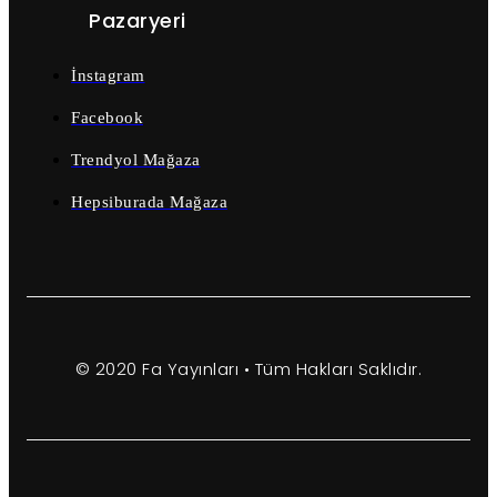
Pazaryeri
İnstagram
Facebook
Trendyol Mağaza
Hepsiburada Mağaza
© 2020 Fa Yayınları • Tüm Hakları Saklıdır.