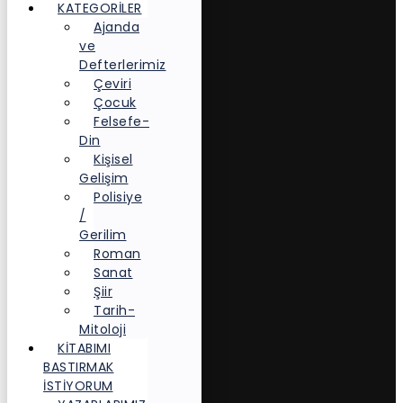
KATEGORİLER
Ajanda
ve
Defterlerimiz
Çeviri
Çocuk
Felsefe-
Din
Kişisel
Gelişim
Polisiye
/
Gerilim
Roman
Sanat
Şiir
Tarih-
Mitoloji
KITABIMI
BASTIRMAK
İSTIYORUM