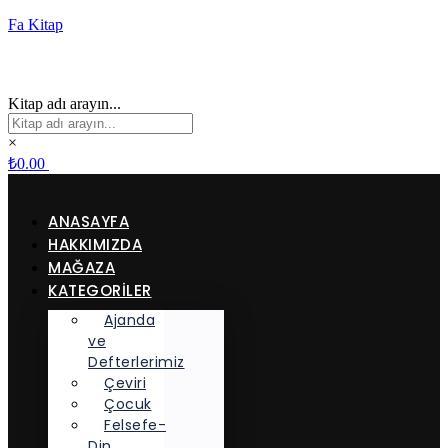
Fa Kitap
Kitap adı arayın...
×
₺
0.00
ANASAYFA
HAKKIMIZDA
MAĞAZA
KATEGORİLER
Ajanda
ve
Defterlerimiz
Çeviri
Çocuk
Felsefe-
Din