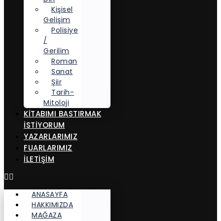
Kişisel
Gelişim
Polisiye
/
Gerilim
Roman
Sanat
Şiir
Tarih-
Mitoloji
KITABIMI BASTIRMAK
İSTIYORUM
YAZARLARIMIZ
FUARLARIMIZ
İLETİŞİM
ANASAYFA
HAKKIMIZDA
MAĞAZA