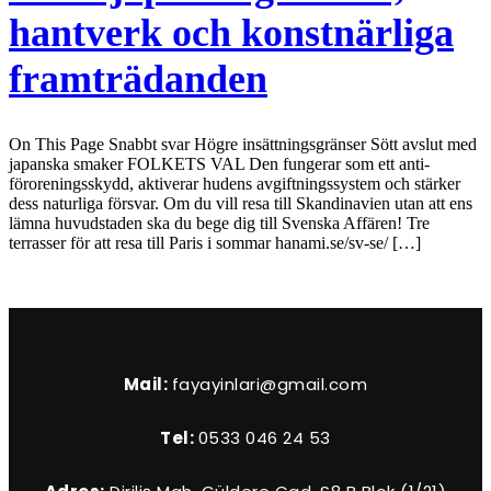
hantverk och konstnärliga
framträdanden
On This Page Snabbt svar Högre insättningsgränser Sött avslut med
japanska smaker FOLKETS VAL Den fungerar som ett anti-
föroreningsskydd, aktiverar hudens avgiftningssystem och stärker
dess naturliga försvar. Om du vill resa till Skandinavien utan att ens
lämna huvudstaden ska du bege dig till Svenska Affären! Tre
terrasser för att resa till Paris i sommar hanami.se/sv-se/ […]
Mail:
fayayinlari@gmail.com
Tel:
0533 046 24 53