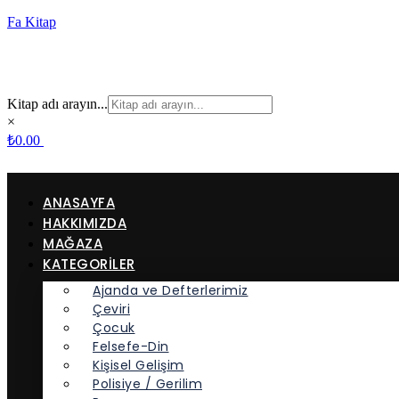
Fa Kitap
Kitap adı arayın...
×
₺
0.00
ANASAYFA
HAKKIMIZDA
MAĞAZA
KATEGORİLER
Ajanda ve Defterlerimiz
Çeviri
Çocuk
Felsefe-Din
Kişisel Gelişim
Polisiye / Gerilim