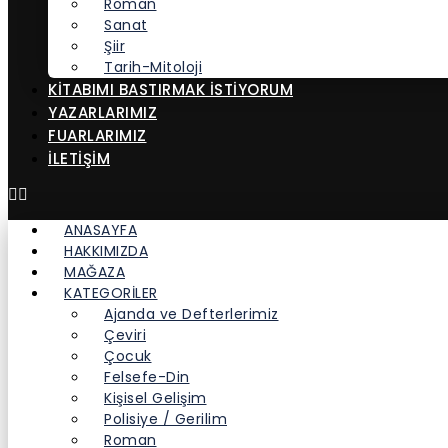
Roman
Sanat
Şiir
Tarih-Mitoloji
KITABIMI BASTIRMAK İSTIYORUM
YAZARLARIMIZ
FUARLARIMIZ
İLETİŞİM
ANASAYFA
HAKKIMIZDA
MAĞAZA
KATEGORİLER
Ajanda ve Defterlerimiz
Çeviri
Çocuk
Felsefe-Din
Kişisel Gelişim
Polisiye / Gerilim
Roman