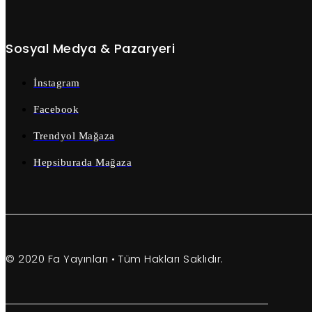
Sosyal Medya & Pazaryeri
İnstagram
Facebook
Trendyol Mağaza
Hepsiburada Mağaza
© 2020 Fa Yayınları • Tüm Hakları Saklıdır.