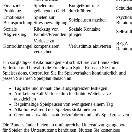
Finanzielle
Spielen mit
Budgetkontrolle
Schulde
Probleme
geliehenem Geld
durchführen
Emotionale
Spielen zur
Psychol
Spielpausen machen
Beanspruchung
Stressbewältigung
Beratun
Soziale
Rückzug von
Soziale Kontakte
Selbsthi
Abgrenzung
Familie/Freunden
pflegen
Verluste zu
BZgA-
Kontrollmangel
kompensieren
Verlustlimits aktivieren
Beratung
versuchen
Ein sorgfältiges Risikomanagement schützt Sie vor finanziellen
Verlusten und bewahrt die Freude am Spiel. Erfassen Sie Ihre
Spielsessions, überprüfen Sie Ihr Spielverhalten kontinuierlich und
passen Sie Ihren Spielplan danach an.
Tägliche und monatliche Budgetgrenzen festlegen
Auf keinen Fall Verluste durch erhöhte Wetteinsätze
ausgleichen
Regelmäßige Spielpausen von wenigstens einem Tag
Alkohol während des Spielens strikt meiden
Gewinne auszahlen statt fortzufahren und aufs Spiel zu setzen
Die Bundesländer bieten an umfangreiche Unterstützungsangebote
für Spieler, die Unterstützung benötigen. Nutzen Sie kostenlose