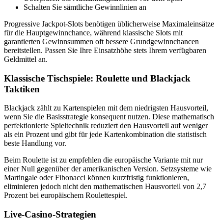
Schalten Sie sämtliche Gewinnlinien an
Progressive Jackpot-Slots benötigen üblicherweise Maximaleinsätze
für die Hauptgewinnchance, während klassische Slots mit
garantierten Gewinnsummen oft bessere Grundgewinnchancen
bereitstellen. Passen Sie Ihre Einsatzhöhe stets Ihrem verfügbaren
Geldmittel an.
Klassische Tischspiele: Roulette und Blackjack
Taktiken
Blackjack zählt zu Kartenspielen mit dem niedrigsten Hausvorteil,
wenn Sie die Basisstrategie konsequent nutzen. Diese mathematisch
perfektionierte Spieltechnik reduziert den Hausvorteil auf weniger
als ein Prozent und gibt für jede Kartenkombination die statistisch
beste Handlung vor.
Beim Roulette ist zu empfehlen die europäische Variante mit nur
einer Null gegenüber der amerikanischen Version. Setzsysteme wie
Martingale oder Fibonacci können kurzfristig funktionieren,
eliminieren jedoch nicht den mathematischen Hausvorteil von 2,7
Prozent bei europäischem Roulettespiel.
Live-Casino-Strategien