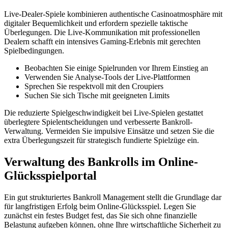
Live-Dealer-Spiele kombinieren authentische Casinoatmosphäre mit
digitaler Bequemlichkeit und erfordern spezielle taktische
Überlegungen. Die Live-Kommunikation mit professionellen
Dealern schafft ein intensives Gaming-Erlebnis mit gerechten
Spielbedingungen.
Beobachten Sie einige Spielrunden vor Ihrem Einstieg an
Verwenden Sie Analyse-Tools der Live-Plattformen
Sprechen Sie respektvoll mit den Croupiers
Suchen Sie sich Tische mit geeigneten Limits
Die reduzierte Spielgeschwindigkeit bei Live-Spielen gestattet
überlegtere Spielentscheidungen und verbesserte Bankroll-
Verwaltung. Vermeiden Sie impulsive Einsätze und setzen Sie die
extra Überlegungszeit für strategisch fundierte Spielzüge ein.
Verwaltung des Bankrolls im Online-
Glücksspielportal
Ein gut strukturiertes Bankroll Management stellt die Grundlage dar
für langfristigen Erfolg beim Online-Glücksspiel. Legen Sie
zunächst ein festes Budget fest, das Sie sich ohne finanzielle
Belastung aufgeben können, ohne Ihre wirtschaftliche Sicherheit zu