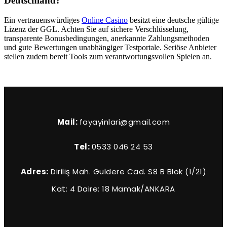
Deutschland?
Ein vertrauenswürdiges
Online Casino
besitzt eine deutsche gültige
Lizenz der GGL. Achten Sie auf sichere Verschlüsselung,
transparente Bonusbedingungen, anerkannte Zahlungsmethoden
und gute Bewertungen unabhängiger Testportale. Seriöse Anbieter
stellen zudem bereit Tools zum verantwortungsvollen Spielen an.
Mail:
fayayinlari@gmail.com
Tel:
0533 046 24 53
Adres:
Diriliş Mah. Güldere Cad. S8 B Blok (1/21)
Kat: 4 Daire: 18 Mamak/ANKARA