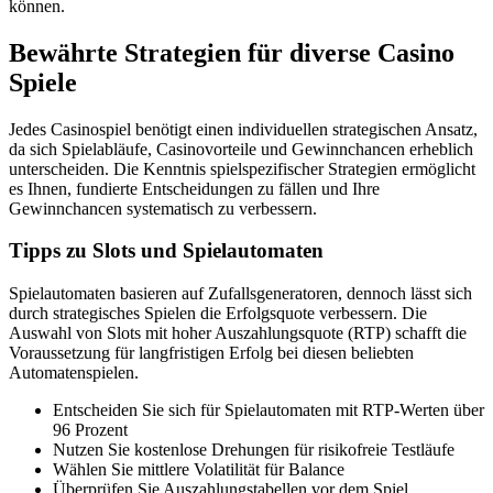
können.
Bewährte Strategien für diverse Casino
Spiele
Jedes Casinospiel benötigt einen individuellen strategischen Ansatz,
da sich Spielabläufe, Casinovorteile und Gewinnchancen erheblich
unterscheiden. Die Kenntnis spielspezifischer Strategien ermöglicht
es Ihnen, fundierte Entscheidungen zu fällen und Ihre
Gewinnchancen systematisch zu verbessern.
Tipps zu Slots und Spielautomaten
Spielautomaten basieren auf Zufallsgeneratoren, dennoch lässt sich
durch strategisches Spielen die Erfolgsquote verbessern. Die
Auswahl von Slots mit hoher Auszahlungsquote (RTP) schafft die
Voraussetzung für langfristigen Erfolg bei diesen beliebten
Automatenspielen.
Entscheiden Sie sich für Spielautomaten mit RTP-Werten über
96 Prozent
Nutzen Sie kostenlose Drehungen für risikofreie Testläufe
Wählen Sie mittlere Volatilität für Balance
Überprüfen Sie Auszahlungstabellen vor dem Spiel