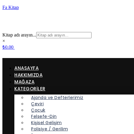
Fa Kitap
Kitap adı arayın...
×
₺
0.00
ANASAYFA
HAKKIMIZDA
MAĞAZA
KATEGORİLER
Ajanda ve Defterlerimiz
Çeviri
Çocuk
Felsefe-Din
Kişisel Gelişim
Polisiye / Gerilim