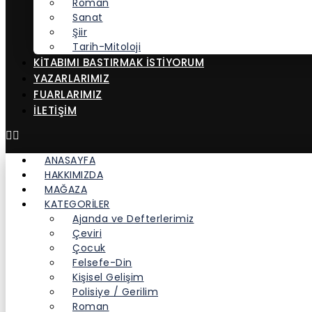
Roman
Sanat
Şiir
Tarih-Mitoloji
KITABIMI BASTIRMAK İSTIYORUM
YAZARLARIMIZ
FUARLARIMIZ
İLETİŞİM
ANASAYFA
HAKKIMIZDA
MAĞAZA
KATEGORİLER
Ajanda ve Defterlerimiz
Çeviri
Çocuk
Felsefe-Din
Kişisel Gelişim
Polisiye / Gerilim
Roman