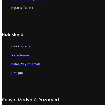
Sipariş Takibi
Hızlı Menü
Hakkımızda
Yazarlarımız
Kitap Yayımlamak
İletişim
Sosyal Medya & Pazaryeri