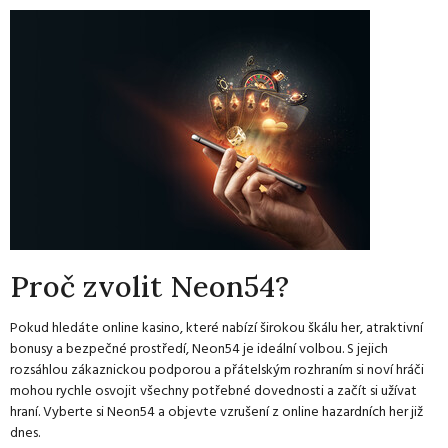
Proč zvolit Neon54?
Pokud hledáte online kasino, které nabízí širokou škálu her, atraktivní
bonusy a bezpečné prostředí, Neon54 je ideální volbou. S jejich
rozsáhlou zákaznickou podporou a přátelským rozhraním si noví hráči
mohou rychle osvojit všechny potřebné dovednosti a začít si užívat
hraní. Vyberte si Neon54 a objevte vzrušení z online hazardních her již
dnes.