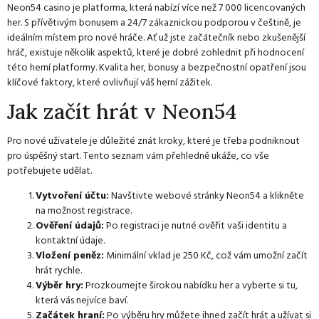
Neon54 casino je platforma, která nabízí více než 7 000 licencovaných
her. S přívětivým bonusem a 24/7 zákaznickou podporou v češtině, je
ideálním místem pro nové hráče. Ať už jste začátečník nebo zkušenější
hráč, existuje několik aspektů, které je dobré zohlednit při hodnocení
této herní platformy. Kvalita her, bonusy a bezpečnostní opatření jsou
klíčové faktory, které ovlivňují váš herní zážitek.
Jak začít hrát v Neon54
Pro nové uživatele je důležité znát kroky, které je třeba podniknout
pro úspěšný start. Tento seznam vám přehledně ukáže, co vše
potřebujete udělat.
Vytvoření účtu:
Navštivte webové stránky Neon54 a klikněte
na možnost registrace.
Ověření údajů:
Po registraci je nutné ověřit vaši identitu a
kontaktní údaje.
Vložení peněz:
Minimální vklad je 250 Kč, což vám umožní začít
hrát rychle.
Výběr hry:
Prozkoumejte širokou nabídku her a vyberte si tu,
která vás nejvíce baví.
Začátek hraní:
Po výběru hry můžete ihned začít hrát a užívat si