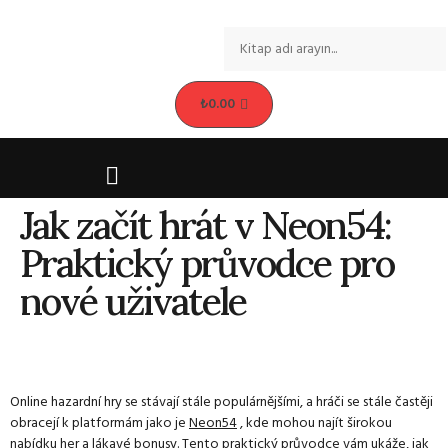
₺
0.00
Jak začít hrát v Neon54:
KITABIMI BASTIRMAK İSTIYORUM
Praktický průvodce pro
nové uživatele
Online hazardní hry se stávají stále populárnějšími, a hráči se stále častěji
obracejí k platformám jako je
Neon54
, kde mohou najít širokou
nabídku her a lákavé bonusy. Tento praktický průvodce vám ukáže, jak