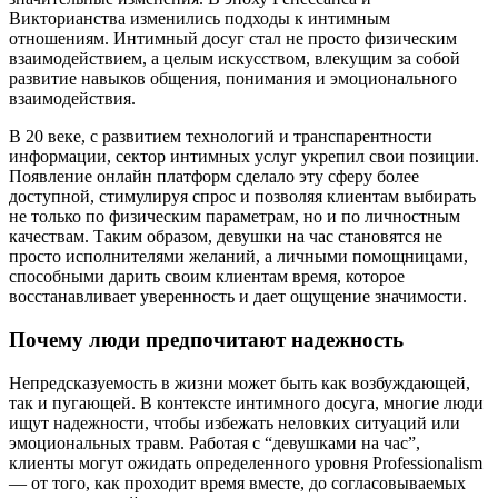
Викторианства изменились подходы к интимным
отношениям. Интимный досуг стал не просто физическим
взаимодействием, а целым искусством, влекущим за собой
развитие навыков общения, понимания и эмоционального
взаимодействия.
В 20 веке, с развитием технологий и транспарентности
информации, сектор интимных услуг укрепил свои позиции.
Появление онлайн платформ сделало эту сферу более
доступной, стимулируя спрос и позволяя клиентам выбирать
не только по физическим параметрам, но и по личностным
качествам. Таким образом, девушки на час становятся не
просто исполнителями желаний, а личными помощницами,
способными дарить своим клиентам время, которое
восстанавливает уверенность и дает ощущение значимости.
Почему люди предпочитают надежность
Непредсказуемость в жизни может быть как возбуждающей,
так и пугающей. В контексте интимного досуга, многие люди
ищут надежности, чтобы избежать неловких ситуаций или
эмоциональных травм. Работая с “девушками на час”,
клиенты могут ожидать определенного уровня Professionalism
— от того, как проходит время вместе, до согласовываемых