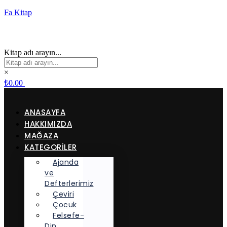
Fa Kitap
Kitap adı arayın...
×
₺
0.00
ANASAYFA
HAKKIMIZDA
MAĞAZA
KATEGORİLER
Ajanda
ve
Defterlerimiz
Çeviri
Çocuk
Felsefe-
Din