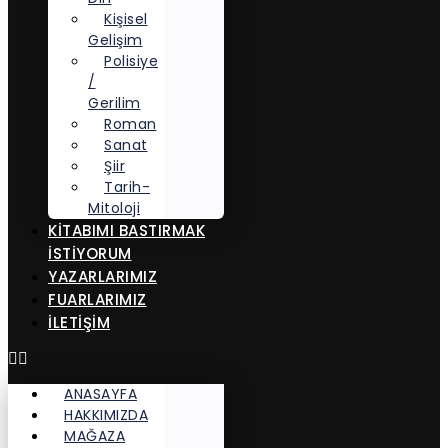
Kişisel
Gelişim
Polisiye
/
Gerilim
Roman
Sanat
Şiir
Tarih-
Mitoloji
KITABIMI BASTIRMAK
İSTIYORUM
YAZARLARIMIZ
FUARLARIMIZ
İLETİŞİM
ANASAYFA
HAKKIMIZDA
MAĞAZA