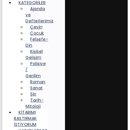
KATEGORİLER
Ajanda
ve
Defterlerimiz
Çeviri
Çocuk
Felsefe-
Din
Kişisel
Gelişim
Polisiye
/
Gerilim
Roman
Sanat
Şiir
Tarih-
Mitoloji
KITABIMI
BASTIRMAK
İSTIYORUM