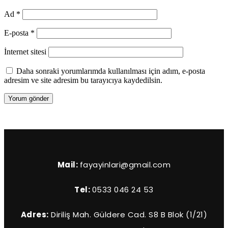
Ad
*
E-posta
*
İnternet sitesi
Daha sonraki yorumlarımda kullanılması için adım, e-posta
adresim ve site adresim bu tarayıcıya kaydedilsin.
Mail:
fayayinlari@gmail.com
Tel:
0533 046 24 53
Adres:
Diriliş Mah. Güldere Cad. S8 B Blok (1/21)