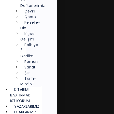
ve
Defterlerimiz
Çeviri
Çocuk
Felsefe-
Din
Kişisel
Gelişim
Polisiye
/
Gerilim
Roman
Sanat
Şiir
Tarih-
Mitoloji
KITABIMI
BASTIRMAK
İSTIYORUM
YAZARLARIMIZ
FUARLARIMIZ