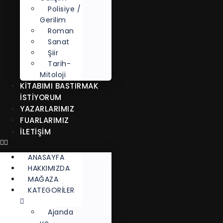
Polisiye /
Gerilim
Roman
Sanat
Şiir
Tarih-
Mitoloji
KITABIMI BASTIRMAK
İSTIYORUM
YAZARLARIMIZ
FUARLARIMIZ
İLETİŞİM
ANASAYFA
HAKKIMIZDA
MAĞAZA
KATEGORİLER
Ajanda