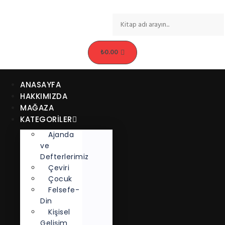
₺
0.00
ANASAYFA
HAKKIMIZDA
MAĞAZA
KATEGORİLER
Ajanda
ve
Defterlerimiz
Çeviri
Çocuk
Felsefe-
Din
Kişisel
Gelişim