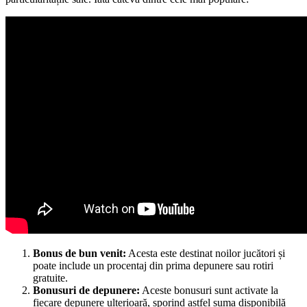
Bonus de bun venit:
Acesta este destinat noilor jucători și
poate include un procentaj din prima depunere sau rotiri
gratuite.
Bonusuri de depunere:
Aceste bonusuri sunt activate la
fiecare depunere ulterioară, sporind astfel suma disponibilă