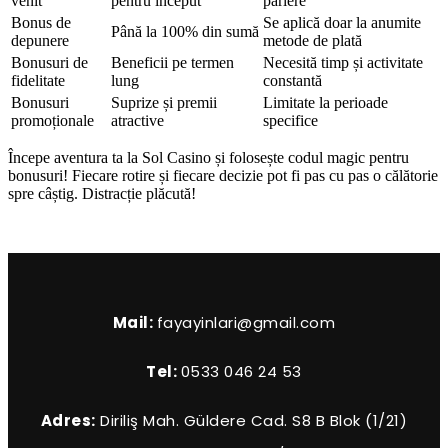
venit
pentru început
pariere
Bonus de
Se aplică doar la anumite
Până la 100% din sumă
depunere
metode de plată
Bonusuri de
Beneficii pe termen
Necesită timp și activitate
fidelitate
lung
constantă
Bonusuri
Suprize și premii
Limitate la perioade
promoționale
atractive
specifice
Începe aventura ta la Sol Casino și folosește codul magic pentru
bonusuri! Fiecare rotire și fiecare decizie pot fi pas cu pas o călătorie
spre câștig. Distracție plăcută!
Mail:
fayayinlari@gmail.com
Tel:
0533 046 24 53
Adres:
Diriliş Mah. Güldere Cad. S8 B Blok (1/21)