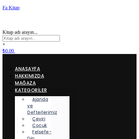
Fa Kitap
Kitap adı arayın...
×
₺
0.00
ANASAYFA
HAKKIMIZDA
MAĞAZA
KATEGORİLER
Ajanda
ve
Defterlerimiz
Çeviri
Çocuk
Felsefe-
Din