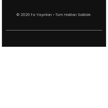
© 2020 Fa Yayınları • Tüm Hakları Saklıdır.