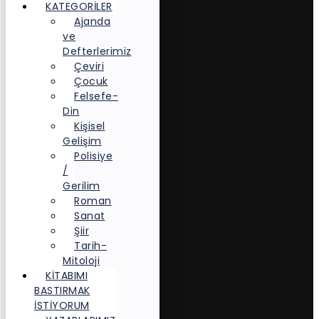
KATEGORİLER
Ajanda
ve
Defterlerimiz
Çeviri
Çocuk
Felsefe-
Din
Kişisel
Gelişim
Polisiye
/
Gerilim
Roman
Sanat
Şiir
Tarih-
Mitoloji
KITABIMI
BASTIRMAK
İSTIYORUM